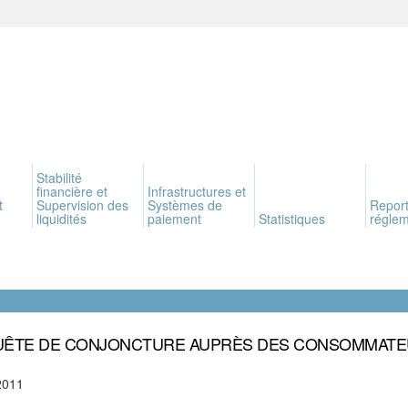
Stabilité
financière et
Infrastructures et
t
Supervision des
Systèmes de
Report
liquidités
paiement
Statistiques
réglem
ÊTE DE CONJONCTURE AUPRÈS DES CONSOMMAT
2011