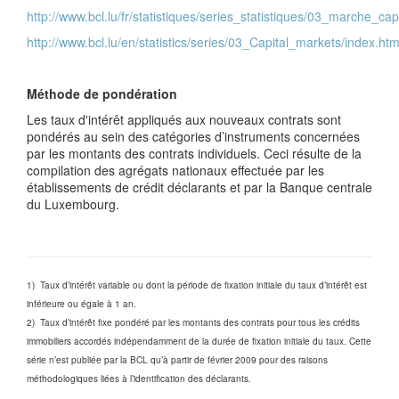
http://www.bcl.lu/fr/statistiques/series_statistiques/03_marche_cap
http://www.bcl.lu/en/statistics/series/03_Capital_markets/index.htm
Méthode de pondération
Les taux d'intérêt appliqués aux nouveaux contrats sont
pondérés au sein des catégories d’instruments concernées
par les montants des contrats individuels. Ceci résulte de la
compilation des agrégats nationaux effectuée par les
établissements de crédit déclarants et par la Banque centrale
du Luxembourg.
1) Taux d’intérêt variable ou dont la période de fixation initiale du taux d’intérêt est
inférieure ou égale à 1 an.
2) Taux d’intérêt fixe pondéré par les montants des contrats pour tous les crédits
immobiliers accordés indépendamment de la durée de fixation initiale du taux. Cette
série n’est publiée par la BCL qu’à partir de février 2009 pour des raisons
méthodologiques liées à l’identification des déclarants.