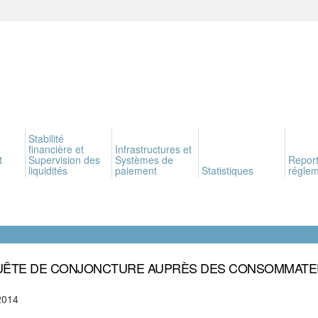
Stabilité
financière et
Infrastructures et
t
Supervision des
Systèmes de
Report
liquidités
paiement
Statistiques
réglem
ÊTE DE CONJONCTURE AUPRÈS DES CONSOMMAT
2014