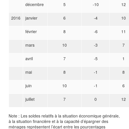
décembre
5
-10
12
2016
janvier
6
-4
10
février
8
-6
11
mars
10
-3
7
avril
7
-5
1
mai
8
-1
8
juin
10
-1
6
juillet
7
0
12
Note : Les soldes relatifs à la situation économique générale,
à la situation financière et à la capacité d’épargner des
ménages représentent l’écart entre les pourcentages