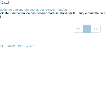
8%.(...)
quête de conjoncture auprès des consommateurs
indicateur de confiance des consommateurs établi par la Banque centrale du
)
<<
1
>>
EIL
IMPRIMER LA PAGE