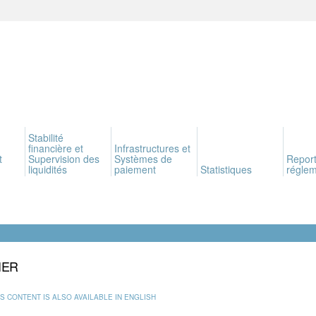
Stabilité
financière et
Infrastructures et
t
Supervision des
Systèmes de
Report
liquidités
paiement
Statistiques
réglem
IER
IS CONTENT IS ALSO AVAILABLE IN ENGLISH