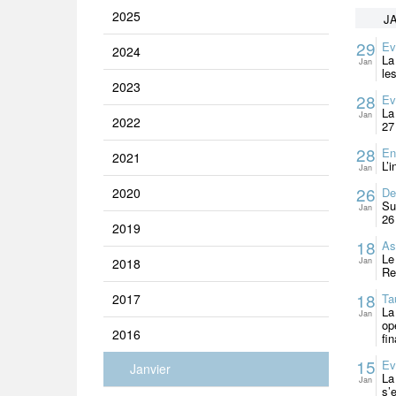
2025
J
29
Ev
2024
La
Jan
le
2023
28
Ev
La
Jan
2022
27
28
En
2021
L’
Jan
26
2020
De
Su
Jan
26
2019
18
As
Le
2018
Jan
Re
18
2017
Ta
La
Jan
op
2016
fi
15
Ev
Janvier
La
Jan
s’