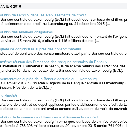
ANVIER 2016
olution de l’emploi dans les établissements de crédit
 Banque centrale du Luxembourg (BCL) fait savoir que, sur base de chiffres 
s établissements de crédit au Luxembourg au 31 décembre 2015,(...)
olution des réserves obligatoires
 Banque centrale du Luxembourg (BCL) fait savoir que le montant de l’exigenc
 janvier au 15 mars 2016, s’élève à 4 416 millions d'euros.(...)
quête de conjoncture auprès des consommateurs
indicateur de confiance des consommateurs établi par la Banque centrale du Lu
uxième réunion des Directions des banques centrales du Benelux
r invitation du Gouverneur Reinesch, la deuxième réunion des Directions des
 janvier 2016, dans les locaux de la Banque centrale du Luxembourg (BCL).(..
sermentation auprès de la Banque centrale du Luxembourg
 18 janvier 2016, 17 nouveaux agents de la Banque centrale du Luxembourg 
inesch, Président de la BCL(...)
ux d'intérêt
 Banque centrale du Luxembourg (BCL) fait savoir que, sur base de chiffres pro
érations de crédit et de dépôt appliqués par les établissements de crédit d
nancières de la zone euro ont évolué comme suit au cours du mois de novembr
olution de la somme des bilans des établissements de crédit
 Banque centrale du Luxembourg informe que, sur base de chiffres provisoire
est élevée à 766 806 millions d’euros au 30 novembre 2015 contre 761 006 mil