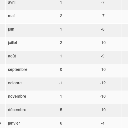
avril
1
-7
mai
2
-7
juin
1
-8
juillet
2
-10
août
1
-9
septembre
0
-10
octobre
-1
-12
novembre
1
-10
décembre
5
-10
6
janvier
6
-4