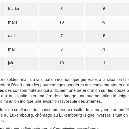
février
8
-6
mars
10
-3
avril
7
-5
mai
8
-1
juin
10
-1
Les soldes relatifs à la situation économique générale, à la situation f
ntent l’écart entre les pourcentages pondérés des consommateurs qui 
s des consommateurs qui anticipent une détérioration sur les douze p
e aux anticipations en matière de chômage, une augmentation témoigne 
diminution indique une évolution favorable des attentes.
cateur de confiance des consommateurs résulte de la moyenne arithmét
le au Luxembourg, chômage au Luxembourg (signe inversé), situation 
es.
enquête est cofinancée par la Commission européenne.