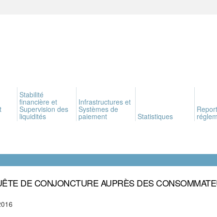
Stabilité
financière et
Infrastructures et
t
Supervision des
Systèmes de
Report
liquidités
paiement
Statistiques
réglem
ÊTE DE CONJONCTURE AUPRÈS DES CONSOMMAT
2016