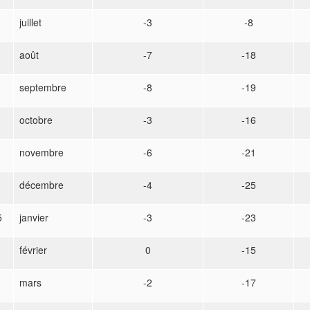
juillet
-3
-8
août
-7
-18
septembre
-8
-19
octobre
-3
-16
novembre
-6
-21
décembre
-4
-25
5
janvier
-3
-23
février
0
-15
mars
-2
-17