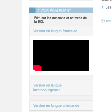
[1]
Les 
A VOIR ÉGALEMENT
Film sur les missions et activités de
la BCL
ACCU
Version en langue française
Version en langue
luxembourgeoise
Version en langue allemande