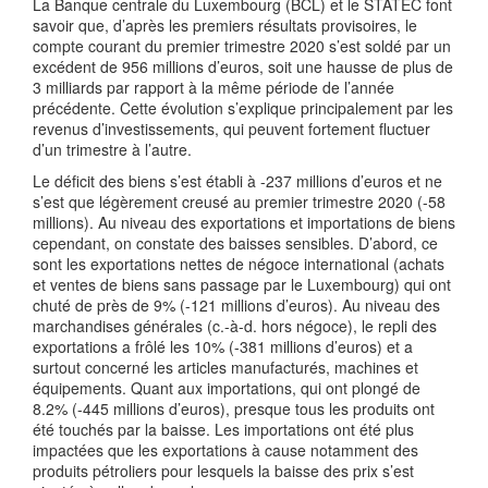
La Banque centrale du Luxembourg (BCL) et le STATEC font
savoir que, d’après les premiers résultats provisoires, le
compte courant du premier trimestre 2020 s’est soldé par un
excédent de 956 millions d’euros, soit une hausse de plus de
3 milliards par rapport à la même période de l’année
précédente. Cette évolution s’explique principalement par les
revenus d’investissements, qui peuvent fortement fluctuer
d’un trimestre à l’autre.
Le déficit des biens s’est établi à -237 millions d’euros et ne
s’est que légèrement creusé au premier trimestre 2020 (-58
millions). Au niveau des exportations et importations de biens
cependant, on constate des baisses sensibles. D’abord, ce
sont les exportations nettes de négoce international (achats
et ventes de biens sans passage par le Luxembourg) qui ont
chuté de près de 9% (-121 millions d’euros). Au niveau des
marchandises générales (c.-à-d. hors négoce), le repli des
exportations a frôlé les 10% (-381 millions d’euros) et a
surtout concerné les articles manufacturés, machines et
équipements. Quant aux importations, qui ont plongé de
8.2% (-445 millions d’euros), presque tous les produits ont
été touchés par la baisse. Les importations ont été plus
impactées que les exportations à cause notamment des
produits pétroliers pour lesquels la baisse des prix s’est