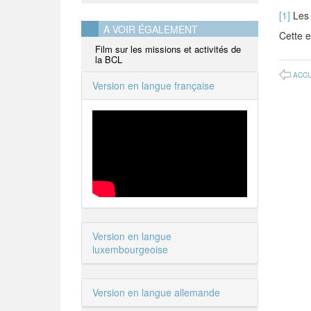
[1]
Les 
A VOIR ÉGALEMENT
Cette 
Film sur les missions et activités de
la BCL
ACCU
Version en langue française
Version en langue
luxembourgeoise
Version en langue allemande