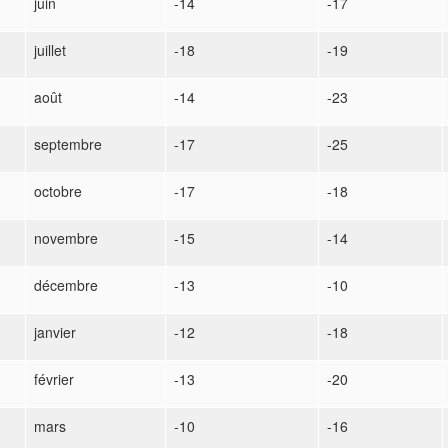
juin
-14
-17
juillet
-18
-19
août
-14
-23
septembre
-17
-25
octobre
-17
-18
novembre
-15
-14
décembre
-13
-10
janvier
-12
-18
février
-13
-20
mars
-10
-16