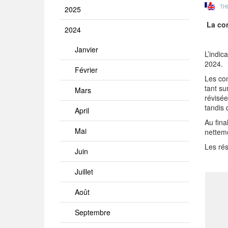
TH
2025
La co
2024
Janvier
L’indi
2024.
Février
Les com
tant su
Mars
révisée
tandis 
April
Au fina
Mai
nettem
Les rés
Juin
Juillet
Août
Septembre