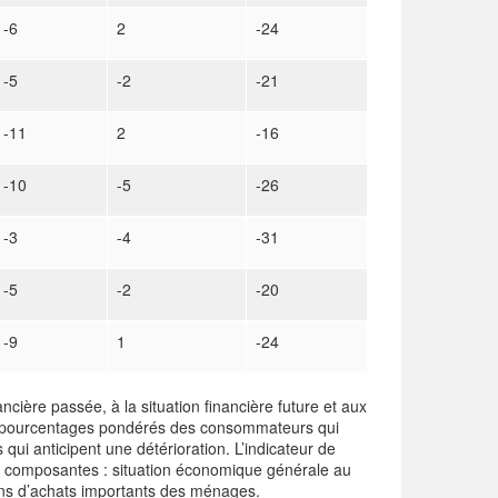
-6
2
-24
-5
-2
-21
-11
2
-16
-10
-5
-26
-3
-4
-31
-5
-2
-20
-9
1
-24
ancière passée, à la situation financière future et aux
es pourcentages pondérés des consommateurs qui
ui anticipent une détérioration. L’indicateur de
 composantes : situation économique générale au
ions d’achats importants des ménages.