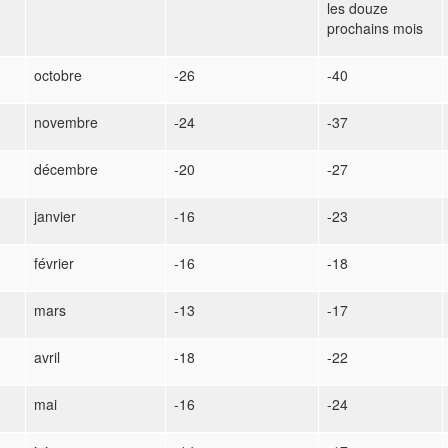
les douze
prochains mois
octobre
-26
-40
novembre
-24
-37
décembre
-20
-27
janvier
-16
-23
février
-16
-18
mars
-13
-17
avril
-18
-22
mai
-16
-24