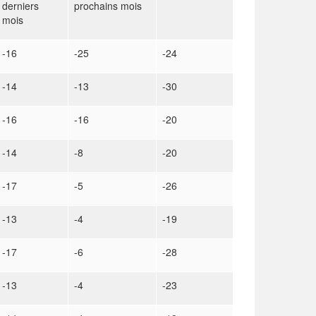
derniers
prochains mois
mois
-16
-25
-24
-14
-13
-30
-16
-16
-20
-14
-8
-20
-17
-5
-26
-13
-4
-19
-17
-6
-28
-13
-4
-23