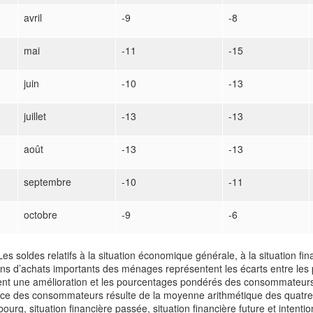
avril
-9
-8
mai
-11
-15
juin
-10
-13
juillet
-13
-13
août
-13
-13
septembre
-10
-11
octobre
-9
-6
Les soldes relatifs à la situation économique générale, à la situation fin
ions d’achats importants des ménages représentent les écarts entre l
ent une amélioration et les pourcentages pondérés des consommateurs q
nce des consommateurs résulte de la moyenne arithmétique des quatre
urg, situation financière passée, situation financière future et intent