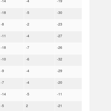
-14
-4
-19
-18
-5
-30
-8
-2
-23
-11
-4
-27
-18
-7
-26
-10
-6
-32
-9
-4
-29
-7
-4
-20
-14
-5
-11
-5
2
-21