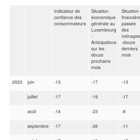
Indicateur de
Situation
Situation
confiance des
économique
financièr
consommateurs
générale au
passée
Luxembourg
des
-
ménages
Anticipations
-douze
sur les
derniers
douze
mois
prochains
mois
2023
juin
-13
-17
-13
juillet
-17
-19
-17
août
-14
-23
-8
septembre
-17
-26
-11