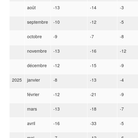
août
-13
-14
-3
septembre
-10
-12
-5
octobre
-9
-7
-8
novembre
-13
-16
-12
décembre
-12
-15
-9
2025
janvier
-8
-13
-4
février
-12
-21
-9
mars
-13
-18
-7
avril
-16
-33
-5
mai
-7
-12
-6