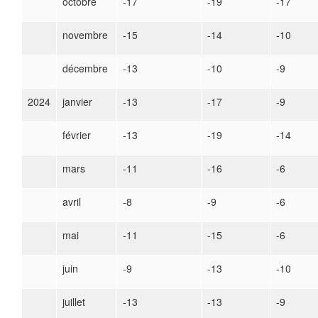
octobre
-17
-19
-17
novembre
-15
-14
-10
décembre
-13
-10
-9
2024
janvier
-13
-17
-9
février
-13
-19
-14
mars
-11
-16
-6
avril
-8
-9
-6
mai
-11
-15
-6
juin
-9
-13
-10
juillet
-13
-13
-9