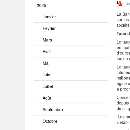
TH
2025
La Banq
Janvier
sur les
sociét
Février
Taux d
Mars
Le taux
en mai 
Avril
d'euros
taux a 
Mai
Le taux
inférie
Juin
million
égale à
Juillet
a progr
Concern
Août
depuis 
de cin
Septembre
Les tau
Octobre
s'établ