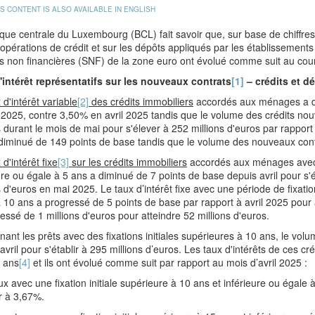
IS CONTENT IS ALSO AVAILABLE IN ENGLISH
ue centrale du Luxembourg (BCL) fait savoir que, sur base de chiffres 
 opérations de crédit et sur les dépôts appliqués par les établisseme
és non financières (SNF) de la zone euro ont évolué comme suit au cou
'intérêt représentatifs sur les nouveaux contrats
[1]
– crédits et 
 d'intérêt variable
[2]
des crédits immobiliers
accordés aux ménages a di
2025, contre 3,50% en avril 2025 tandis que le volume des crédits no
 durant le mois de mai pour s'élever à 252 millions d'euros par rapport 
diminué de 149 points de base tandis que le volume des nouveaux contr
 d'intérêt fixe
[3]
sur les crédits immobiliers
accordés aux ménages avec un
ure ou égale à 5 ans a diminué de 7 points de base depuis avril pour s'
s d'euros en mai 2025. Le taux d’intérêt fixe avec une période de fixatio
 10 ans a progressé de 5 points de base par rapport à avril 2025 pou
essé de 1 millions d'euros pour atteindre 52 millions d'euros.
ant les prêts avec des fixations initiales supérieures à 10 ans, le vo
avril pour s'établir à 295 millions d’euros. Les taux d'intérêts de ces cré
q ans
[4]
et ils ont évolué comme suit par rapport au mois d’avril 2025 :
x avec une fixation initiale supérieure à 10 ans et inférieure ou égale
ir à 3,67%.