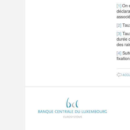
[1]
On e
déclara
associé
[2]
Taux 
[3]
Taux
durée d
des rai
[4]
Suit
fixatio
ACCU