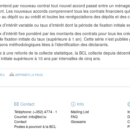
ntend par nouveau contrat tout nouvel accord passé entre un ménage 
nt. Les nouveaux accords comprennent tous les contrats financiers qui sp
 au dépôt ou au crédit et toutes les renégociations des dépôts et des cr
d’intérêt variable ou taux d’intérêt dont la période de fixation initiale e
 d’intérêt fixe pondéré par les montants des contrats pour tous les c
e fixation initiale du taux (supérieure à 1 an). Cette série n’est publi
sons méthodologiques liées à l’identification des déclarants.
e à une refonte de la collecte statistique, la BCL collecte depuis décem
n initiale supérieure à 10 ans par intervalles de cinq ans.
EIL
IMPRIMER LA PAGE
Contact
Info
Téléphone: (+352) 4774 - 1
Mailing List
I
Courriel: info@bcl.lu
FAQ
D
Contact
Glossaire
C
Postes à pourvoir à la BCL
P