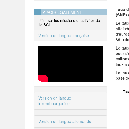
Taux d
A VOIR ÉGALEMENT
(SNFs)
Film sur les missions et activités de
Le taux
la BCL
atteind
d'euros
Version en langue française
89 poin
Le taux
pour s'
million
taux a 
Le taux
base de
Version en langue
luxembourgeoise
Version en langue allemande