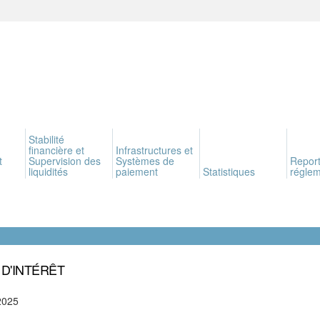
Stabilité
financière et
Infrastructures et
t
Supervision des
Systèmes de
Report
liquidités
paiement
Statistiques
réglem
 D'INTÉRÊT
2025