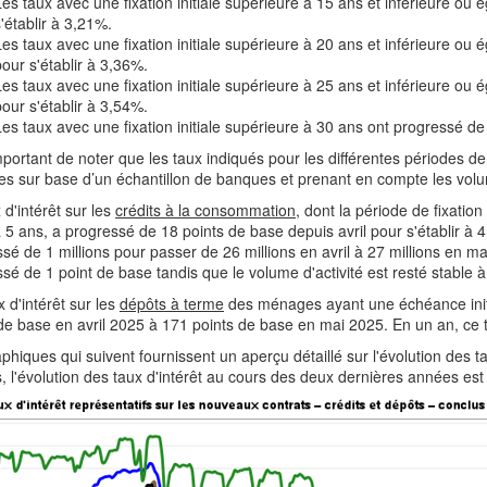
Les taux avec une fixation initiale supérieure à 15 ans et inférieure ou
s'établir à 3,21%.
Les taux avec une fixation initiale supérieure à 20 ans et inférieure ou
pour s'établir à 3,36%.
Les taux avec une fixation initiale supérieure à 25 ans et inférieure ou
pour s'établir à 3,54%.
Les taux avec une fixation initiale supérieure à 30 ans ont progressé de
important de noter que les taux indiqués pour les différentes périodes d
es sur base d’un échantillon de banques et prenant en compte les vol
 d'intérêt sur les
crédits à la consommation
, dont la période de fixation
 5 ans, a progressé de 18 points de base depuis avril pour s'établir à 
sé de 1 millions pour passer de 26 millions en avril à 27 millions en mai
sé de 1 point de base tandis que le volume d'activité est resté stable à
 d'intérêt sur les
dépôts à terme
des ménages ayant une échéance initi
de base en avril 2025 à 171 points de base en mai 2025. En un an, ce 
phiques qui suivent fournissent un aperçu détaillé sur l'évolution des 
, l'évolution des taux d'intérêt au cours des deux dernières années est