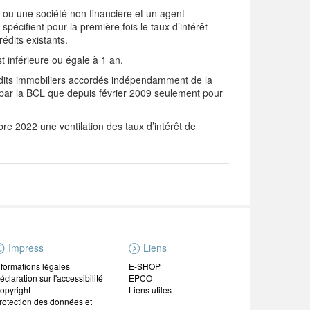
ou une société non financière et un agent
écifient pour la première fois le taux d’intérêt
édits existants.
st inférieure ou égale à 1 an.
rédits immobiliers accordés indépendamment de la
ée par la BCL que depuis février 2009 seulement pour
bre 2022 une ventilation des taux d’intérêt de
Impress
Liens
nformations légales
E-SHOP
éclaration sur l'accessibilité
EPCO
opyright
Liens utiles
rotection des données et