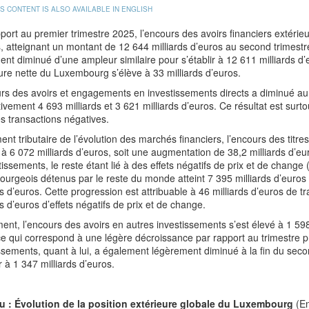
IS CONTENT IS ALSO AVAILABLE IN ENGLISH
port au premier trimestre 2025, l’encours des avoirs financiers extéri
, atteignant un montant de 12 644 milliards d’euros au second trimes
nt diminué d’une ampleur similaire pour s’établir à 12 611 milliards d’e
ure nette du Luxembourg s’élève à 33 milliards d’euros.
rs des avoirs et engagements en investissements directs a diminué au
ivement 4 693 milliards et 3 621 milliards d’euros. Ce résultat est surtou
s transactions négatives.
nt tributaire de l’évolution des marchés financiers, l’encours des titre
 à 6 072 milliards d’euros, soit une augmentation de 38,2 milliards d’eu
tissements, le reste étant lié à des effets négatifs de prix et de change (
urgeois détenus par le reste du monde atteint 7 395 milliards d’euros 
ds d’euros. Cette progression est attribuable à 46 milliards d’euros de 
ds d’euros d’effets négatifs de prix et de change.
ent, l’encours des avoirs en autres investissements s’est élevé à 1 59
ce qui correspond à une légère décroissance par rapport au trimestre
ssements, quant à lui, a également légèrement diminué à la fin du secon
ir à 1 347 milliards d’euros.
u :
Évolution de la position extérieure globale du Luxembourg
(En