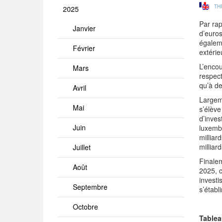
TH
2025
Par rap
Janvier
d’euros
égaleme
Février
extérie
L’encou
Mars
respect
qu’à de
Avril
Largeme
Mai
s’élève
d’inves
Juin
luxembo
milliar
milliar
Juillet
Finalem
Août
2025, 
investi
Septembre
s’établ
Octobre
Tablea