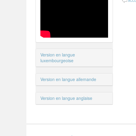
ACCU
Version en langue
luxembourgeoise
Version en langue allemande
Version en langue anglaise