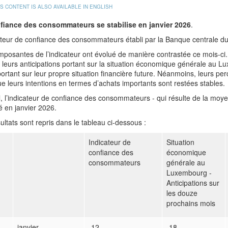
IS CONTENT IS ALSO AVAILABLE IN ENGLISH
fiance des consommateurs se stabilise en janvier 2026
.
ateur de confiance des consommateurs établi par la Banque centrale du
posantes de l’indicateur ont évolué de manière contrastée ce mois-ci.
leurs anticipations portant sur la situation économique générale au L
portant sur leur propre situation financière future. Néanmoins, leurs pe
ue leurs intentions en termes d’achats importants sont restées stables.
l, l’indicateur de confiance des consommateurs - qui résulte de la m
sé en janvier 2026.
ultats sont repris dans le tableau ci-dessous :
Indicateur de
Situation
confiance des
économique
consommateurs
générale au
Luxembourg -
Anticipations sur
les douze
prochains mois
janvier
-12
-18