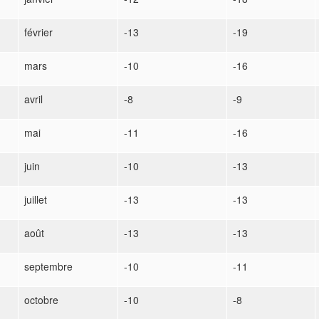
février
-13
-19
mars
-10
-16
avril
-8
-9
mai
-11
-16
juin
-10
-13
juillet
-13
-13
août
-13
-13
septembre
-10
-11
octobre
-10
-8