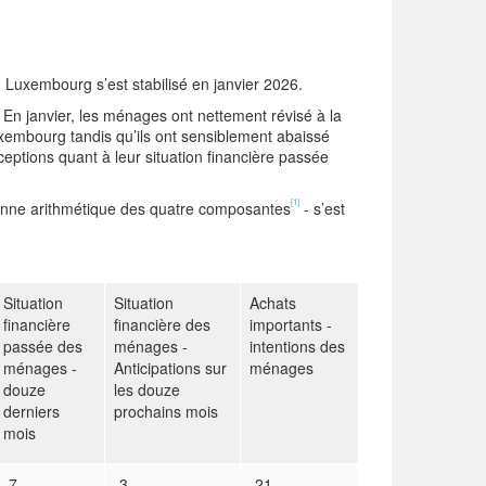
 Luxembourg s’est stabilisé en janvier 2026.
 En janvier, les ménages ont nettement révisé à la
uxembourg tandis qu’ils ont sensiblement abaissé
rceptions quant à leur situation financière passée
[1]
oyenne arithmétique des quatre composantes
- s’est
Situation
Situation
Achats
financière
financière des
importants -
passée des
ménages -
intentions des
ménages -
Anticipations sur
ménages
douze
les douze
derniers
prochains mois
mois
-7
-3
-21