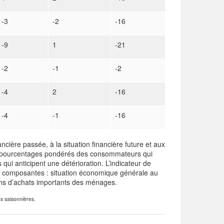
-3
-2
-16
-9
1
-21
-2
-1
-2
-4
2
-16
-4
-1
-16
ancière passée, à la situation financière future et aux
es pourcentages pondérés des consommateurs qui
ui anticipent une détérioration. L’indicateur de
 composantes : situation économique générale au
ions d’achats importants des ménages.
s saisonnières.