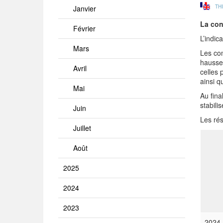
TH
Janvier
La con
Février
L’indic
Mars
Les com
hausse 
Avril
celles 
ainsi q
Mai
Au fina
stabili
Juin
Les rés
Juillet
Août
2025
2024
2023
2024