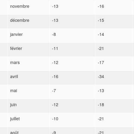
novembre
-13
-16
décembre
-13
-15
janvier
-8
-14
février
-11
-21
mars
-12
-17
avril
-16
-34
mai
-7
-13
juin
-12
-18
juillet
-10
-21
août
-9
-21