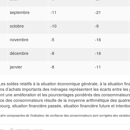
septembre
-11
-21
octobre
-10
-9
novembre
-5
-16
décembre
-8
-16
janvier
-8
-11
Les soldes relatifs à la situation économique générale, à la situation fin
ions d’achats importants des ménages représentent les écarts entre l
ent une amélioration et les pourcentages pondérés des consommateurs q
nce des consommateurs résulte de la moyenne arithmétique des quatre
urg, situation financière passée, situation financière future et intent
atre composantes de l’indicateur de confiance des consommateurs sont corrigées des variation