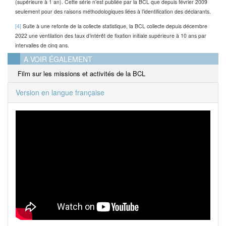
(supérieure à 1 an). Cette série n’est publiée par la BCL
que depuis
février 2009
seulement
pour des raisons méthodologiques liées à l’identification des déclarants.
[4]
Suite à une refonte de la collecte statistique, la BCL collecte depuis décembre
2022 une ventilation des taux d’intérêt de fixation initiale supérieure à 10 ans par
intervalles de cinq ans.
A VOIR ÉGALEMENT
Film sur les missions et activités de la BCL
Version en langue française