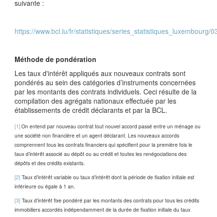
suivante :
https://www.bcl.lu/fr/statistiques/series_statistiques_luxembourg
Méthode de pondération
Les taux d'intérêt appliqués aux nouveaux contrats sont
pondérés au sein des catégories d’instruments concernées
par les montants des contrats individuels. Ceci résulte de la
compilation des agrégats nationaux effectuée par les
établissements de crédit déclarants et par la BCL.
[1]
On entend par nouveau contrat tout nouvel accord passé entre
un
ménage ou
u
ne
société non financière et u
n
agent déclarant. Les nouveaux accords
comprennent tous les contrats financiers qui spécifient pour la première fois le
taux d’intérêt associé au dépôt ou au crédit et toutes les renégociations des
dépôts et des crédits existants.
[2]
Taux d’intérêt variable
ou taux d’intérêt
dont la période de fixation initiale est
inférieure ou égale à 1 an.
[3]
Taux d’intérêt fixe pondéré par les montants des contrats pour tous les crédits
immobiliers accordés indépendamment de la durée de fixation initiale du taux