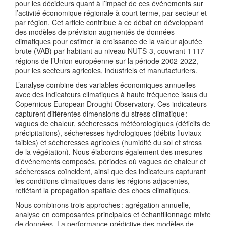
pour les décideurs quant à l’impact de ces événements sur
l’activité économique régionale à court terme, par secteur et
par région. Cet article contribue à ce débat en développant
des modèles de prévision augmentés de données
climatiques pour estimer la croissance de la valeur ajoutée
brute (VAB) par habitant au niveau NUTS‑3, couvrant 1 117
régions de l’Union européenne sur la période 2002‑2022,
pour les secteurs agricoles, industriels et manufacturiers.
L’analyse combine des variables économiques annuelles
avec des indicateurs climatiques à haute fréquence issus du
Copernicus European Drought Observatory. Ces indicateurs
capturent différentes dimensions du stress climatique :
vagues de chaleur, sécheresses météorologiques (déficits de
précipitations), sécheresses hydrologiques (débits fluviaux
faibles) et sécheresses agricoles (humidité du sol et stress
de la végétation). Nous élaborons également des mesures
d’événements composés, périodes où vagues de chaleur et
sécheresses coïncident, ainsi que des indicateurs capturant
les conditions climatiques dans les régions adjacentes,
reflétant la propagation spatiale des chocs climatiques.
Nous combinons trois approches : agrégation annuelle,
analyse en composantes principales et échantillonnage mixte
de données. La performance prédictive des modèles de