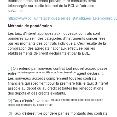
établissements de crédit peuvent être consultés et/ou
téléchargés sur le site Internet de la BCL à l'adresse
suivante :
https://www.bcl.lu/fr/statistiques/series_statistiques_luxembourg
Méthode de pondération
Les taux d'intérêt appliqués aux nouveaux contrats sont
pondérés au sein des catégories d’instruments concernées
par les montants des contrats individuels. Ceci résulte de la
compilation des agrégats nationaux effectuée par les
établissements de crédit déclarants et par la BCL.
[1]
On entend par nouveau contrat tout nouvel accord passé
un
ménage ou u
ne
société non financière et u
n
entre
agent déclarant.
Les nouveaux accords comprennent tous les contrats
financiers qui spécifient pour la première fois le taux d’intérêt
associé au dépôt ou au crédit et toutes les renégociations
des dépôts et des crédits existants.
ou taux d’intérêt
dont la période de fixation
[2]
Taux d’intérêt variable
initiale est inférieure ou égale à 1 an.
[3]
Taux d’intérêt fixe pondéré par les montants des contrats