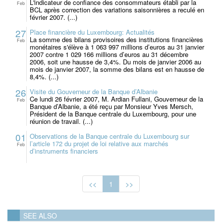
L'indicateur de confiance des consommateurs établi par la
Feb
BCL après correction des variations saisonnières a reculé en
février 2007. (...)
27
Place financière du Luxembourg: Actualités
La somme des bilans provisoires des institutions financières
Feb
monétaires s'élève à 1 063 997 millions d’euros au 31 janvier
2007 contre 1 029 166 millions d’euros au 31 décembre
2006, soit une hausse de 3,4%. Du mois de janvier 2006 au
mois de janvier 2007, la somme des bilans est en hausse de
8,4%. (...)
26
Visite du Gouverneur de la Banque d’Albanie
Ce lundi 26 février 2007, M. Ardian Fullani, Gouverneur de la
Feb
Banque d’Albanie, a été reçu par Monsieur Yves Mersch,
Président de la Banque centrale du Luxembourg, pour une
réunion de travail. (...)
01
Observations de la Banque centrale du Luxembourg sur
l’article 172 du projet de loi relative aux marchés
Feb
d’instruments financiers
<<
1
>>
SEE ALSO