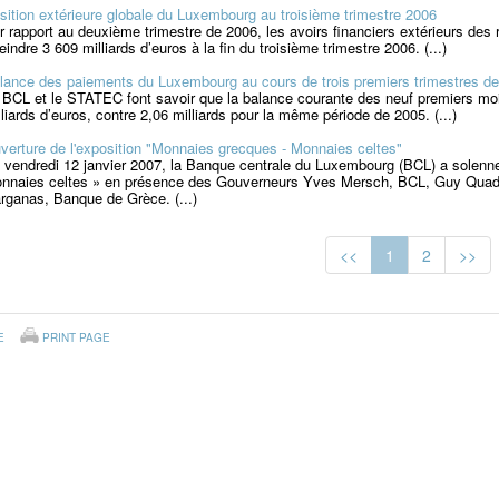
sition extérieure globale du Luxembourg au troisième trimestre 2006
r rapport au deuxième trimestre de 2006, les avoirs financiers extérieurs de
teindre 3 609 milliards d’euros à la fin du troisième trimestre 2006. (...)
lance des paiements du Luxembourg au cours de trois premiers trimestres de
 BCL et le STATEC font savoir que la balance courante des neuf premiers moi
lliards d’euros, contre 2,06 milliards pour la même période de 2005. (...)
verture de l'exposition "Monnaies grecques - Monnaies celtes"
 vendredi 12 janvier 2007, la Banque centrale du Luxembourg (BCL) a solenne
nnaies celtes » en présence des Gouverneurs Yves Mersch, BCL, Guy Quaden
rganas, Banque de Grèce. (...)
<<
1
2
>>
E
PRINT PAGE