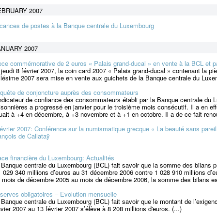
EBRUARY 2007
cances de postes à la Banque centrale du Luxembourg
ANUARY 2007
èce commémorative de 2 euros « Palais grand-ducal » en vente à la BCL et 
 jeudi 8 février 2007, la coin card 2007 « Palais grand-ducal » contenant la
llésime 2007 sera mise en vente aux guichets de la Banque centrale du Luxem
quête de conjoncture auprès des consommateurs
indicateur de confiance des consommateurs établi par la Banque centrale du 
isonnières a progressé en janvier pour le troisième mois consécutif. Il a en effe
tuait à +4 en décembre, à +3 novembre et à +1 en octobre. Il a de ce fait reno
février 2007: Conférence sur la numismatique grecque « La beauté sans parei
ançois de Callataÿ
ace financière du Luxembourg: Actualités
 Banque centrale du Luxembourg (BCL) fait savoir que la somme des bilans pro
1 029 340 millions d’euros au 31 décembre 2006 contre 1 028 910 millions d
 mois de décembre 2005 au mois de décembre 2006, la somme des bilans est
serves obligatoires – Evolution mensuelle
 Banque centrale du Luxembourg (BCL) fait savoir que le montant de l’exigen
nvier 2007 au 13 février 2007 s’élève à 8 208 millions d'euros. (...)