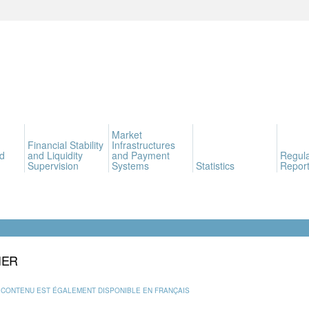
Market
Financial Stability
Infrastructures
d
and Liquidity
and Payment
Regula
Supervision
Systems
Statistics
Report
IER
 CONTENU EST ÉGALEMENT DISPONIBLE EN FRANÇAIS