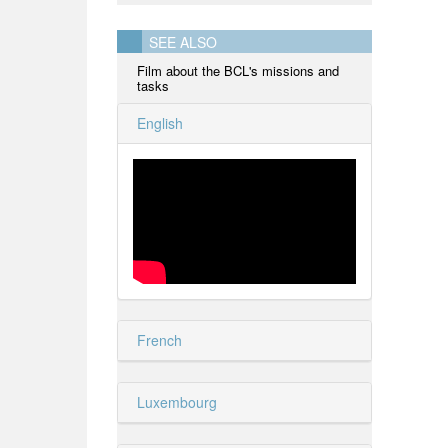
SEE ALSO
Film about the BCL's missions and
tasks
English
French
Luxembourg