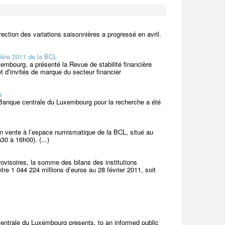
ection des variations saisonnières a progressé en avril.
cière 2011 de la BCL
embourg, a présenté la Revue de stabilité financière
 d’invités de marque du secteur financier
e
a Banque centrale du Luxembourg pour la recherche a été
n vente à l’espace numismatique de la BCL, situé au
0 à 16h00). (...)
ovisoires, la somme des bilans des institutions
re 1 044 224 millions d’euros au 28 février 2011, soit
 centrale du Luxembourg presents, to an informed public