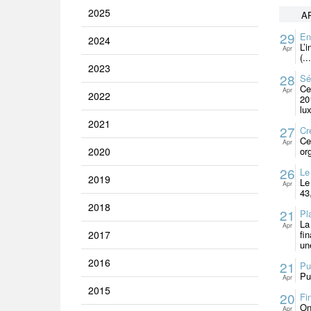
2025
AP
29
En
2024
L’
Apr
(...
2023
28
Sé
Ce
Apr
2022
20
lu
2021
27
Cr
Ce
Apr
2020
or
26
Le
2019
Le
Apr
43
2018
21
Pl
La
Apr
2017
fi
un
2016
21
Pu
Pu
Apr
2015
20
Fi
On
Apr