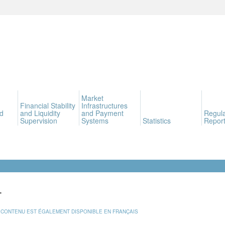
Market
Financial Stability
Infrastructures
d
and Liquidity
and Payment
Regula
Supervision
Systems
Statistics
Report
L
 CONTENU EST ÉGALEMENT DISPONIBLE EN FRANÇAIS