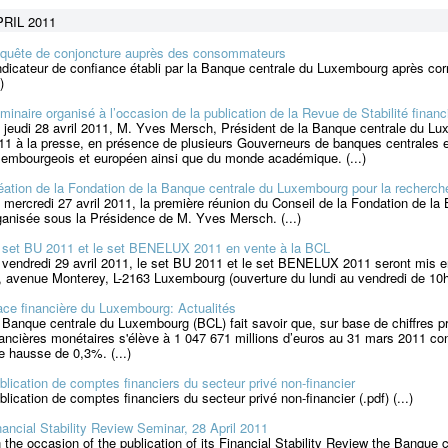
RIL 2011
quête de conjoncture auprès des consommateurs
indicateur de confiance établi par la Banque centrale du Luxembourg après corr
)
minaire organisé à l’occasion de la publication de la Revue de Stabilité finan
 jeudi 28 avril 2011, M. Yves Mersch, Président de la Banque centrale du Lux
11 à la presse, en présence de plusieurs Gouverneurs de banques centrales et
xembourgeois et européen ainsi que du monde académique. (...)
éation de la Fondation de la Banque centrale du Luxembourg pour la recherch
 mercredi 27 avril 2011, la première réunion du Conseil de la Fondation de l
ganisée sous la Présidence de M. Yves Mersch. (...)
 set BU 2011 et le set BENELUX 2011 en vente à la BCL
 vendredi 29 avril 2011, le set BU 2011 et le set BENELUX 2011 seront mis e
, avenue Monterey, L-2163 Luxembourg (ouverture du lundi au vendredi de 10h3
ace financière du Luxembourg: Actualités
 Banque centrale du Luxembourg (BCL) fait savoir que, sur base de chiffres pr
nancières monétaires s'élève à 1 047 671 millions d’euros au 31 mars 2011 cont
e hausse de 0,3%. (...)
blication de comptes financiers du secteur privé non-financier
blication de comptes financiers du secteur privé non-financier (.pdf) (...)
nancial Stability Review Seminar, 28 April 2011
 the occasion of the publication of its Financial Stability Review the Banque