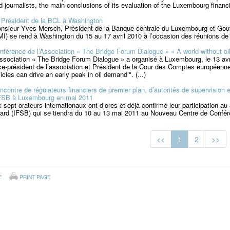
d journalists, the main conclusions of its evaluation of the Luxembourg financi
 Président de la BCL à Washington
nsieur Yves Mersch, Président de la Banque centrale du Luxembourg et Gouv
MI) se rend à Washington du 15 au 17 avril 2010 à l’occasion des réunions de
nférence de l’Association « The Bridge Forum Dialogue » « A world without oil
association « The Bridge Forum Dialogue » a organisé à Luxembourg, le 13 avri
ce-président de l’association et Président de la Cour des Comptes européenne,
licies can drive an early peak in oil demand’". (...)
ncontre de régulateurs financiers de premier plan, d’autorités de supervision
IFSB à Luxembourg en mai 2011
x-sept orateurs internationaux ont d’ores et déjà confirmé leur participation 
ard (IFSB) qui se tiendra du 10 au 13 mai 2011 au Nouveau Centre de Confér
<<
1
2
>>
E
PRINT PAGE