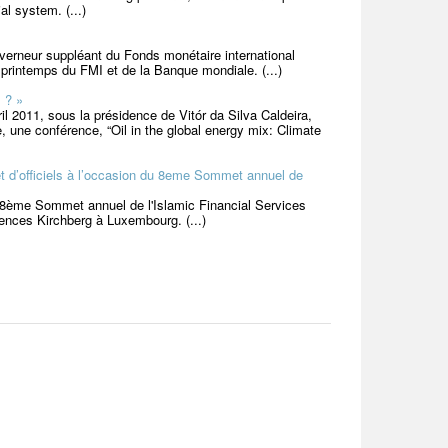
al system. (...)
erneur suppléant du Fonds monétaire international
 printemps du FMI et de la Banque mondiale. (...)
 ? »
l 2011, sous la présidence de Vitór da Silva Caldeira,
 une conférence, “Oil in the global energy mix: Climate
 et d’officiels à l’occasion du 8eme Sommet annuel de
au 8ème Sommet annuel de l'Islamic Financial Services
ences Kirchberg à Luxembourg. (...)