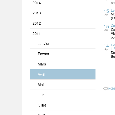
2014
an
15
Le
2013
Mo
Apr
(F
2012
15
Co
L’
Apr
2011
Vi
po
Janvier
14
Re
l’
Apr
Di
Fevrier
Bo
Mars
Avril
Mai
HOM
Juin
juillet