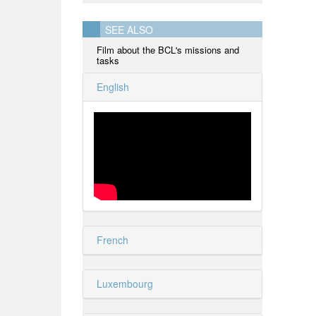
SEE ALSO
Film about the BCL's missions and
tasks
English
French
Luxembourg