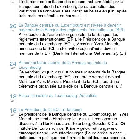
L’indicateur de confiance des consommateurs établi par la
Jun
Banque centrale du Luxembourg après correction des
variations saisonnières s’est inscrit en baisse en juin, après
trois mois consécutifs de hausse. (...)
26
La Banque centrale du Luxembourg est invitée à devenir
membre de la Banque des règlements internationaux (BRI)
Jun
A l'occasion de l'assemblée générale de la Banque des
règlements internationaux (BRI), le Président de la Banque
centrale du Luxembourg (BCL), Monsieur Yves Mersch,
annonce que la BCL a été invitée aujourd'hui à devenir
membre de la BRI (Bank for International Settlements). (...)
24
Assermentation auprès de la Banque centrale du
Luxembourg
Jun
Ce vendredi 24 juin 2011, 8 nouveaux agents de la Banque
centrale du Luxembourg (BCL) ont prêté serment devant
Monsieur Yves Mersch, Président de la BCL, lors d'une
cérémonie organisée au siège de la Banque centrale. (...)
18
Place financière du Luxembourg: Actualités
Jun
16
Le Président de la BCL à Hamburg
Le président de la Banque centrale du Luxembourg, M. Yves
Jun
Mersch, se rend à Hambourg le 16 juin. Il prononce un
discours à la Bankhaus Joh. Berenberg, Gossler & Co. KG
intitulé Der Euro nach der Krise – geld-, währungs- und
europapolitische Herausforderungen (L’euro après la crise –
défis pour la politique monétaire et la politique européenne).