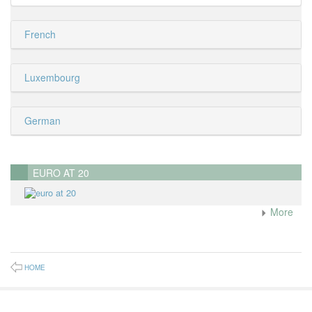
French
Luxembourg
German
EURO AT 20
More
HOME