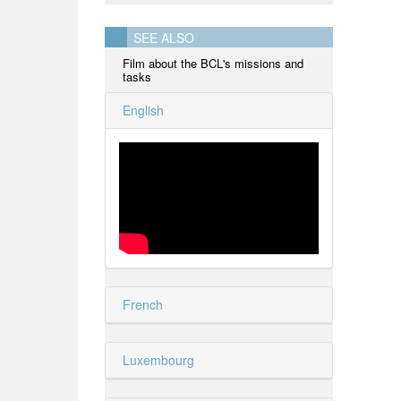
SEE ALSO
Film about the BCL's missions and
tasks
English
French
Luxembourg