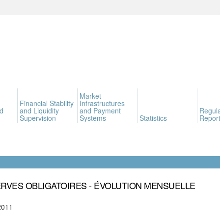
Market
Financial Stability
Infrastructures
d
and Liquidity
and Payment
Regula
Supervision
Systems
Statistics
Report
RVES OBLIGATOIRES - ÉVOLUTION MENSUELLE
2011