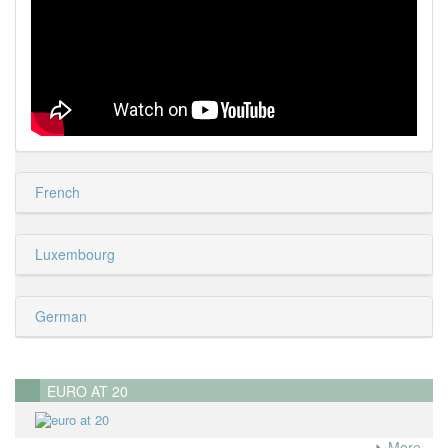
French
Luxembourg
German
EURO AT 20
More