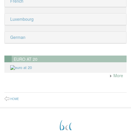
French
Luxembourg
German
EURO AT 20
More
HOME