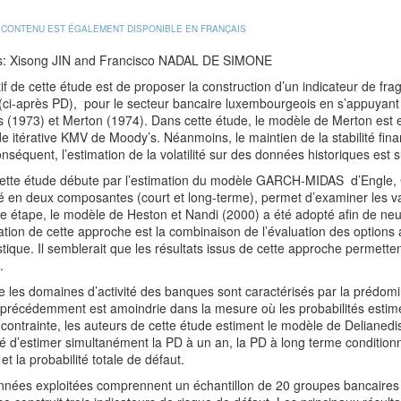
 CONTENU EST ÉGALEMENT DISPONIBLE EN FRANÇAIS
s: Xisong JIN and Francisco NADAL DE SIMONE
tif de cette étude est de proposer la construction d’un indicateur de fragi
(ci-après PD), pour le secteur bancaire luxembourgeois en s’appuyant 
 (1973) et Merton (1974). Dans cette étude, le modèle de Merton est esti
 itérative KMV de Moody’s. Néanmoins, le maintien de la stabilité fin
onséquent, l’estimation de la volatilité sur des données historiques est s
 cette étude débute par l’estimation du modèle GARCH-MIDAS d’Engle,
ité en deux composantes (court et long-terme), permet d’examiner les v
 étape, le modèle de Heston et Nandi (2000) a été adopté afin de neutral
ation de cette approche est la combinaison de l’évaluation des options
tique. Il semblerait que les résultats issus de cette approche permett
.
 les domaines d’activité des banques sont caractérisés par la prédomin
 précédemment est amoindrie dans la mesure où les probabilités estimé
 contrainte, les auteurs de cette étude estiment le modèle de Delianedis
é d’estimer simultanément la PD à un an, la PD à long terme conditionn
et la probabilité totale de défaut.
nnées exploitées comprennent un échantillon de 20 groupes bancaire