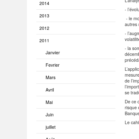
L’analy
2014
- l’évo
2013
- le mo
autres
2012
- l’aug
volatil
2011
- la so
Janvier
décembr
précéda
Fevrier
L’appli
mesure 
Mars
de l’im
l’impor
Avril
se trad
De ce q
Mai
risque 
Banque
Juin
Le cahi
juillet