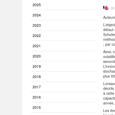
2025
CE
2024
Auteur
L’objec
2023
défaut 
Scholes
2022
méthode
; par c
2021
Ainsi,
2020
volatil
seconde
2019
L’innov
stochas
plus tôt
2018
Lorsque
2017
décrits
à cette
2016
capacit
année, 
2015
Les do