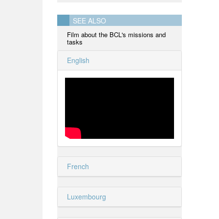
SEE ALSO
Film about the BCL's missions and
tasks
English
French
Luxembourg