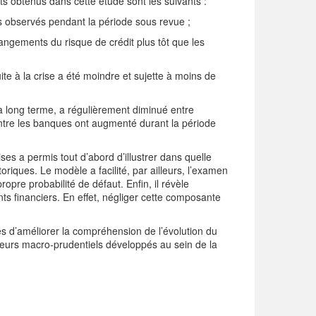
ats obtenus dans cette étude sont les suivants :
és observés pendant la période sous revue ;
ngements du risque de crédit plus tôt que les
te à la crise a été moindre et sujette à moins de
à long terme, a régulièrement diminué entre
ntre les banques ont augmenté durant la période
s a permis tout d’abord d’illustrer dans quelle
riques. Le modèle a facilité, par ailleurs, l’examen
pre probabilité de défaut. Enfin, il révèle
nts financiers. En effet, négliger cette composante
les d’améliorer la compréhension de l’évolution du
teurs macro-prudentiels développés au sein de la