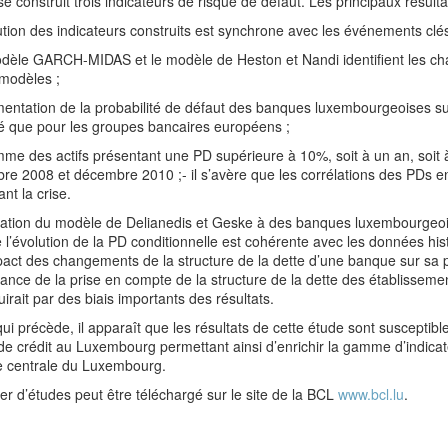
se construit trois indicateurs de risque de défaut. Les principaux résult
lution des indicateurs construits est synchrone avec les événements cl
dèle GARCH-MIDAS et le modèle de Heston et Nandi identifient les cha
 modèles ;
mentation de la probabilité de défaut des banques luxembourgeoises sui
ité que pour les groupes bancaires européens ;
mme des actifs présentant une PD supérieure à 10%, soit à un an, soit 
e 2008 et décembre 2010 ;- il s’avère que les corrélations des PDs e
nt la crise.
cation du modèle de Delianedis et Geske à des banques luxembourgeoise
l’évolution de la PD conditionnelle est cohérente avec les données histo
pact des changements de la structure de la dette d’une banque sur sa pro
tance de la prise en compte de la structure de la dette des établisseme
uirait par des biais importants des résultats.
ui précède, il apparaît que les résultats de cette étude sont susceptib
de crédit au Luxembourg permettant ainsi d’enrichir la gamme d’indica
 centrale du Luxembourg.
er d’études peut être téléchargé sur le site de la BCL
www.bcl.lu
.