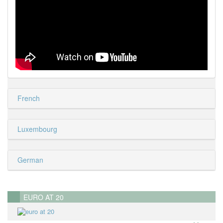
French
Luxembourg
German
EURO AT 20