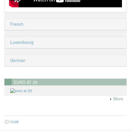
French
Luxembourg
German
EURO AT 20
More
HOME