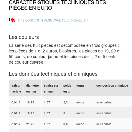
CARACTÉRISTIQUES TECHNIQUES DES
PIÈCES EN EURO
THIS CONTENT IS ALSO AVAILABLE IN ENGLISH
Les couleurs
La série des huit pièces est décomposée en trois groupes :
les pièces de 1 et 2 euros, bicolores, les pièces de 10, 20 et
50 cents, de couleur jaune et les pièces de 1, 2 et 5 cents,
de couleur cuivrée.
Les données techniques et chimiques
valeur
diamètre
épaisseur
poids
forme
composition chimique
faciale
en mm
en mm
en g
0,01 €
16,25
1,67
2,3
ronde
acier cuivré
0,02 €
18,75
1,67
3
ronde
acier cuivré
0,05 €
21,25
1,67
3,9
ronde
acier cuivré