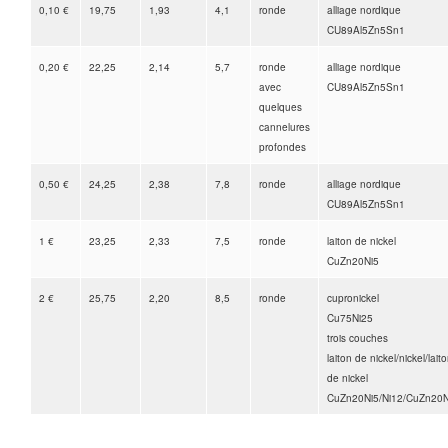
0,10 €
19,75
1,93
4,1
ronde
alliage nordique
CU89Al5Zn5Sn1
0,20 €
22,25
2,14
5,7
ronde
alliage nordique
avec
CU89Al5Zn5Sn1
quelques
cannelures
profondes
0,50 €
24,25
2,38
7,8
ronde
alliage nordique
CU89Al5Zn5Sn1
1 €
23,25
2,33
7,5
ronde
laiton de nickel
CuZn20Ni5
2 €
25,75
2,20
8,5
ronde
cupronickel
Cu75Ni25
trois couches
laiton de nickel/nickel/lait
de nickel
CuZn20Ni5/Ni12/CuZn20N