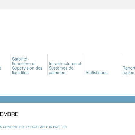
Stabilité
financière et
Infrastructures et
t
Supervision des
Systèmes de
Report
liquidités
paiement
Statistiques
réglem
TEMBRE
IS CONTENT IS ALSO AVAILABLE IN ENGLISH