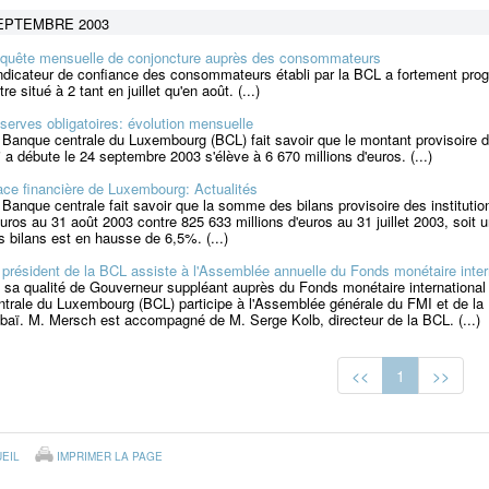
EPTEMBRE 2003
quête mensuelle de conjoncture auprès des consommateurs
indicateur de confiance des consommateurs établi par la BCL a fortement progr
tre situé à 2 tant en juillet qu'en août. (...)
serves obligatoires: évolution mensuelle
 Banque centrale du Luxembourg (BCL) fait savoir que le montant provisoire d
i a débute le 24 septembre 2003 s'élève à 6 670 millions d'euros. (...)
ace financière de Luxembourg: Actualités
 Banque centrale fait savoir que la somme des bilans provisoire des institutio
euros au 31 août 2003 contre 825 633 millions d'euros au 31 juillet 2003, so
s bilans est en hausse de 6,5%. (...)
 président de la BCL assiste à l'Assemblée annuelle du Fonds monétaire inte
 sa qualité de Gouverneur suppléant auprès du Fonds monétaire internationa
ntrale du Luxembourg (BCL) participe à l'Assemblée générale du FMI et de la
baï. M. Mersch est accompagné de M. Serge Kolb, directeur de la BCL. (...)
<<
1
>>
EIL
IMPRIMER LA PAGE