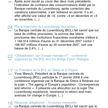
Après avoir reculé au cours des deux mois précédents,
Jan
l’indicateur de confiance des consommateurs établi par la
Banque centrale du Luxembourg, après correction des
variations saisonnières, s’est redressé en janvier. Il a en
effet affiché une valeur de +6, contre +4 en décembre et +5
en novembre. (...)
24
Place financière du Luxembourg: Actualités
La Banque centrale du Luxembourg (BCL) fait savoir que sur
Jan
base de chiffres provisoires, la somme des bilans
provisoires des institutions financières monétaires s'élève à
1 169 914 millions d’euros au 31 décembre 2007 contre 1
198 937 millions d’euros au 30 novembre 2007, soit une
baisse de 2,4%. (...)
22
“Globalisation: can Europe manage it?” - conference
organised by the BCL and the Bridge Forum Dialogue
Jan
17
Le Président de la BCL en Grèce et à Chypre
Yves Mersch, Président de la Banque centrale du
Jan
Luxembourg (BCL), participe le 17 janvier 2008 à une
conférence organisée par la Banque de Grèce à Athènes sur
le sujet « The ageing of Europe’s population : Consequences
and reforms ». Il présente une allocution sur le sujet The
Luxembourg experience, resistance to reform and main
avenues for change in Europe. (...)
16
Réserves obligatoires – Evolution mensuelle
La Banque centrale du Luxembourg (BCL) fait savoir que le
Jan