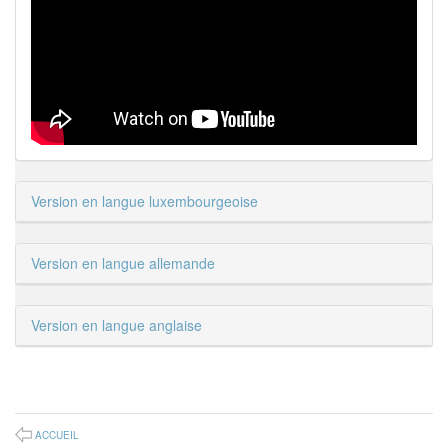
Version en langue luxembourgeoise
Version en langue allemande
Version en langue anglaise
ACCUEIL