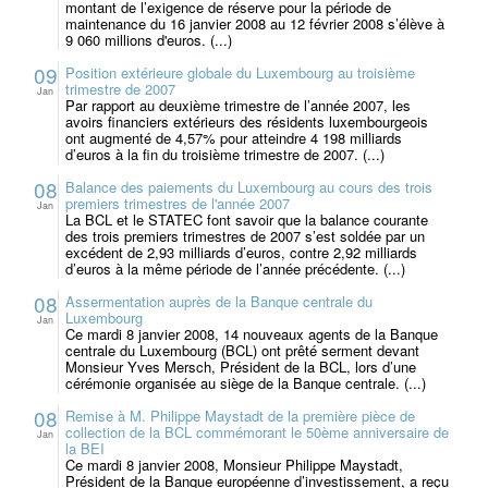
montant de l’exigence de réserve pour la période de
maintenance du 16 janvier 2008 au 12 février 2008 s’élève à
9 060 millions d'euros. (...)
09
Position extérieure globale du Luxembourg au troisième
trimestre de 2007
Jan
Par rapport au deuxième trimestre de l’année 2007, les
avoirs financiers extérieurs des résidents luxembourgeois
ont augmenté de 4,57% pour atteindre 4 198 milliards
d’euros à la fin du troisième trimestre de 2007. (...)
08
Balance des paiements du Luxembourg au cours des trois
premiers trimestres de l'année 2007
Jan
La BCL et le STATEC font savoir que la balance courante
des trois premiers trimestres de 2007 s’est soldée par un
excédent de 2,93 milliards d’euros, contre 2,92 milliards
d’euros à la même période de l’année précédente. (...)
08
Assermentation auprès de la Banque centrale du
Luxembourg
Jan
Ce mardi 8 janvier 2008, 14 nouveaux agents de la Banque
centrale du Luxembourg (BCL) ont prêté serment devant
Monsieur Yves Mersch, Président de la BCL, lors d’une
cérémonie organisée au siège de la Banque centrale. (...)
08
Remise à M. Philippe Maystadt de la première pièce de
collection de la BCL commémorant le 50ème anniversaire de
Jan
la BEI
Ce mardi 8 janvier 2008, Monsieur Philippe Maystadt,
Président de la Banque européenne d’investissement, a reçu