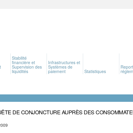
Stabilité
financière et
Infrastructures et
t
Supervision des
Systèmes de
Report
liquidités
paiement
Statistiques
réglem
ÊTE DE CONJONCTURE AUPRÈS DES CONSOMMAT
2009