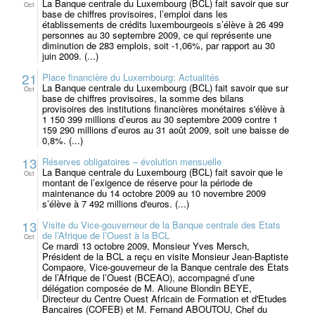
La Banque centrale du Luxembourg (BCL) fait savoir que sur
Oct
base de chiffres provisoires, l’emploi dans les
établissements de crédits luxembourgeois s’élève à 26 499
personnes au 30 septembre 2009, ce qui représente une
diminution de 283 emplois, soit -1,06%, par rapport au 30
juin 2009. (...)
21
Place financière du Luxembourg: Actualités
La Banque centrale du Luxembourg (BCL) fait savoir que sur
Oct
base de chiffres provisoires, la somme des bilans
provisoires des institutions financières monétaires s'élève à
1 150 399 millions d’euros au 30 septembre 2009 contre 1
159 290 millions d’euros au 31 août 2009, soit une baisse de
0,8%. (...)
13
Réserves obligatoires – évolution mensuelle
La Banque centrale du Luxembourg (BCL) fait savoir que le
Oct
montant de l’exigence de réserve pour la période de
maintenance du 14 octobre 2009 au 10 novembre 2009
s’élève à 7 492 millions d'euros. (...)
13
Visite du Vice-gouverneur de la Banque centrale des Etats
de l’Afrique de l’Ouest à la BCL
Oct
Ce mardi 13 octobre 2009, Monsieur Yves Mersch,
Président de la BCL a reçu en visite Monsieur Jean-Baptiste
Compaore, Vice-gouverneur de la Banque centrale des Etats
de l’Afrique de l’Ouest (BCEAO), accompagné d’une
délégation composée de M. Alioune Blondin BEYE,
Directeur du Centre Ouest Africain de Formation et d'Etudes
Bancaires (COFEB) et M. Fernand ABOUTOU, Chef du