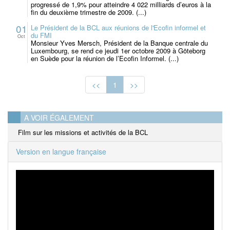
progressé de 1,9% pour atteindre 4 022 milliards d’euros à la
fin du deuxième trimestre de 2009. (...)
01
Le Président de la BCL aux réunions de l'Ecofin informel et
du FMI
Oct
Monsieur Yves Mersch, Président de la Banque centrale du
Luxembourg, se rend ce jeudi 1er octobre 2009 à Göteborg
en Suède pour la réunion de l’Ecofin Informel. (...)
<<
1
>>
A VOIR ÉGALEMENT
Film sur les missions et activités de la BCL
Version en langue française