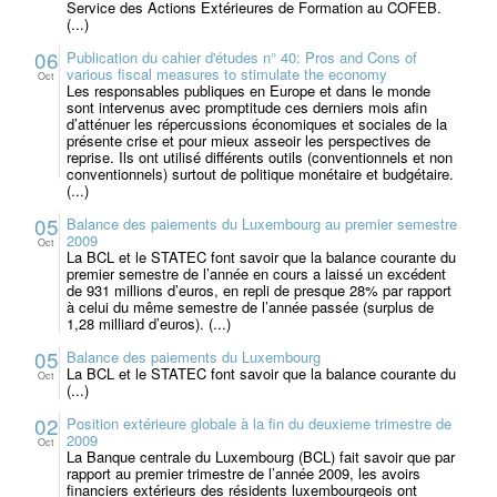
Service des Actions Extérieures de Formation au COFEB.
(...)
06
Publication du cahier d'études n° 40: Pros and Cons of
various fiscal measures to stimulate the economy
Oct
Les responsables publiques en Europe et dans le monde
sont intervenus avec promptitude ces derniers mois afin
d’atténuer les répercussions économiques et sociales de la
présente crise et pour mieux asseoir les perspectives de
reprise. Ils ont utilisé différents outils (conventionnels et non
conventionnels) surtout de politi­que monétaire et budgétaire.
(...)
05
Balance des paiements du Luxembourg au premier semestre
2009
Oct
La BCL et le STATEC font savoir que la balance courante du
premier semestre de l’année en cours a laissé un excédent
de 931 millions d’euros, en repli de presque 28% par rapport
à celui du même semestre de l’année passée (surplus de
1,28 milliard d’euros). (...)
05
Balance des paiements du Luxembourg
La BCL et le STATEC font savoir que la balance courante du
Oct
(...)
02
Position extérieure globale à la fin du deuxieme trimestre de
2009
Oct
La Banque centrale du Luxembourg (BCL) fait savoir que par
rapport au premier trimestre de l’année 2009, les avoirs
financiers extérieurs des résidents luxembourgeois ont