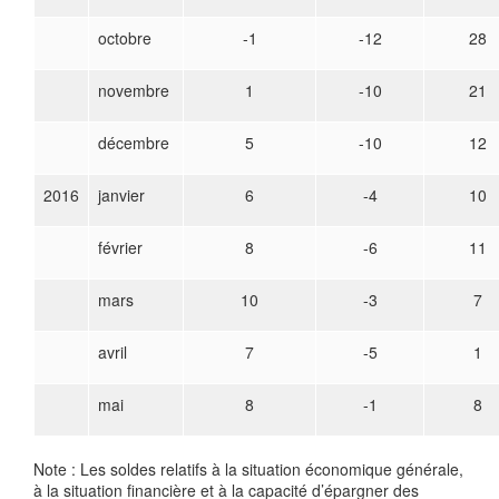
octobre
-1
-12
28
novembre
1
-10
21
décembre
5
-10
12
2016
janvier
6
-4
10
février
8
-6
11
mars
10
-3
7
avril
7
-5
1
mai
8
-1
8
Note : Les soldes relatifs à la situation économique générale,
à la situation financière et à la capacité d’épargner des