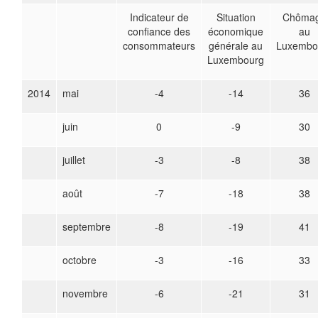
Indicateur de
Situation
Chôma
confiance des
économique
au
consommateurs
générale au
Luxembo
Luxembourg
2014
mai
-4
-14
36
juin
0
-9
30
juillet
-3
-8
38
août
-7
-18
38
septembre
-8
-19
41
octobre
-3
-16
33
novembre
-6
-21
31