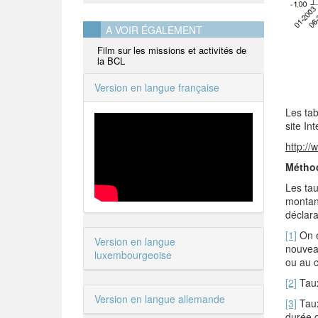
A VOIR ÉGALEMENT
Film sur les missions et activités de
la BCL
Version en langue française
Les tab
site In
http://
Métho
Les tau
montant
déclara
[1]
On e
Version en langue
nouveau
luxembourgeoise
ou au c
[2]
Taux 
Version en langue allemande
[3]
Taux
durée d