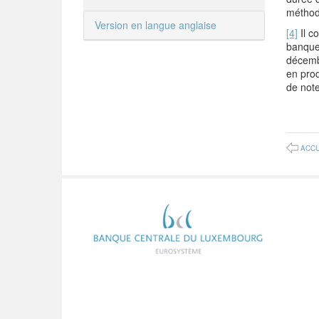
méthodo
Version en langue anglaise
[4]
Il c
banque.
décem
en prod
de note
ACCU