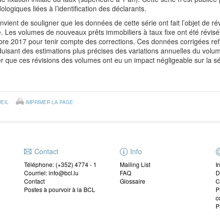
logiques liées à l’identification des déclarants.
onvient de souligner que les données
de cette série ont fait l’objet de ré
 Les volumes de nouveaux prêts immobiliers à taux fixe ont été révisés
bre 2017
pour tenir compte des corrections. Ces données corrigées refl
uisant des estimations plus précises des variations annuelles du volum
r que ces révisions des volumes ont eu un impact négligeable sur la sér
EIL
IMPRIMER LA PAGE
Contact
Info
Téléphone: (+352) 4774 - 1
Mailing List
I
Courriel: info@bcl.lu
FAQ
D
Contact
Glossaire
C
Postes à pourvoir à la BCL
P
c
P