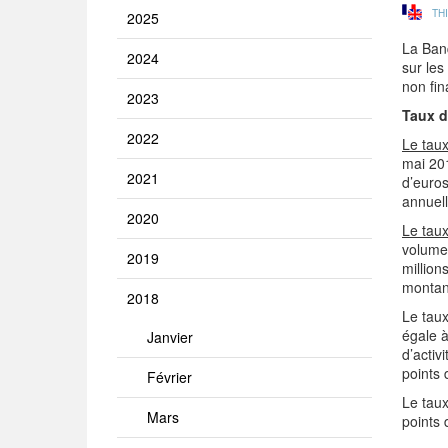
TH
2025
La Banq
2024
sur les
non fin
2023
Taux d
2022
Le taux
mai 20
2021
d’euros
annuell
2020
Le taux
volume
2019
million
montan
2018
Le taux
égale à
Janvier
d’activ
points 
Février
Le taux
Mars
points 