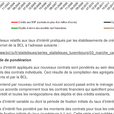
leaux relatifs aux taux d'intérêt pratiqués par les établissements de cr
ternet de la BCL à l'adresse suivante :
www.bcl.lu/fr/statistiques/series_statistiques_luxembourg/03_marche_ca
de de pondération
x d'intérêt appliqués aux nouveaux contrats sont pondérés au sein des
s des contrats individuels. Ceci résulte de la compilation des agrégats
nts et par la BCL.
ntend par nouveau contrat tout nouvel accord passé entre le ménage ou
x accords comprennent tous les contrats financiers qui spécifient pour 
rédit et toutes les renégociations des dépôts et des crédits existants.
d’intérêt variable ou dont la période de fixation initiale du taux d’intér
 d’intérêt fixe pondéré par les montants des contrats pour tous les c
e fixation initiale du taux (supérieure à 1 an). Cette série n’est publi