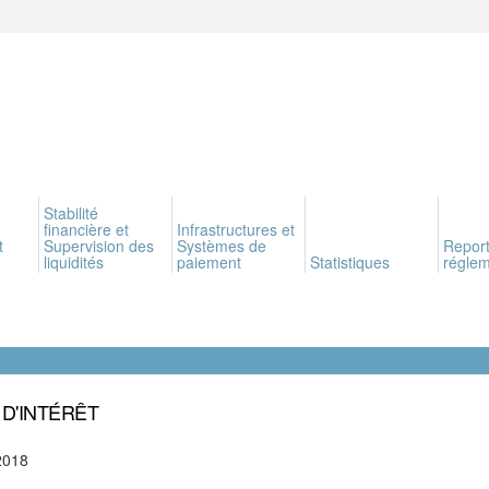
Stabilité
financière et
Infrastructures et
t
Supervision des
Systèmes de
Report
liquidités
paiement
Statistiques
réglem
 D'INTÉRÊT
2018