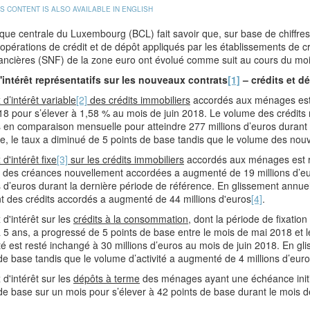
IS CONTENT IS ALSO AVAILABLE IN ENGLISH
ue centrale du Luxembourg (BCL) fait savoir que, sur base de chiffres 
 opérations de crédit et de dépôt appliqués par les établissements de
ancières (SNF) de la zone euro ont évolué comme suit au cours du moi
'intérêt représentatifs sur les nouveaux contrats
[1]
– crédits et 
 d’intérêt variable
[2]
des crédits immobiliers
accordés aux ménages est r
18 pour s’élever à 1,58 % au mois de juin 2018. Le volume des crédits
 en comparaison mensuelle pour atteindre 277 millions d’euros durant
e, le taux a diminué de 5 points de base tandis que le volume des nou
 d'intérêt fixe
[3]
sur les crédits immobiliers
accordés aux ménages est r
 des créances nouvellement accordées a augmenté de 19 millions d’eur
s d’euros durant la dernière période de référence. En glissement annuel
t des crédits accordés a augmenté de 44 millions d'euros
[4]
.
 d'intérêt sur les
crédits à la consommation
, dont la période de fixation
 5 ans, a progressé de 5 points de base entre le mois de mai 2018 et 
ité est resté inchangé à 30 millions d’euros au mois de juin 2018. En gl
de base tandis que le volume d’activité a augmenté de 4 millions d’euro
 d'intérêt sur les
dépôts à terme
des ménages ayant une échéance initi
de base sur un mois pour s’élever à 42 points de base durant le mois d