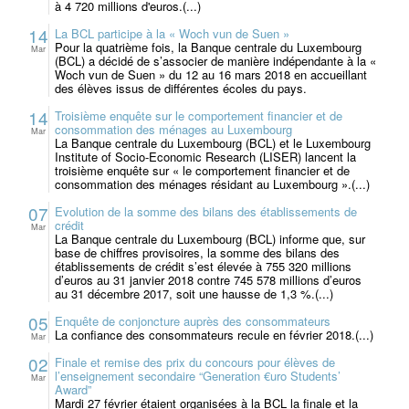
à 4 720 millions d'euros.(...)
14
La BCL participe à la « Woch vun de Suen »
Pour la quatrième fois, la Banque centrale du Luxembourg
Mar
(BCL) a décidé de s’associer de manière indépendante à la «
Woch vun de Suen » du 12 au 16 mars 2018 en accueillant
des élèves issus de différentes écoles du pays.
14
Troisième enquête sur le comportement financier et de
consommation des ménages au Luxembourg
Mar
La Banque centrale du Luxembourg (BCL) et le Luxembourg
Institute of Socio-Economic Research (LISER) lancent la
troisième enquête sur « le comportement financier et de
consommation des ménages résidant au Luxembourg ».(...)
07
Evolution de la somme des bilans des établissements de
crédit
Mar
La Banque centrale du Luxembourg (BCL) informe que, sur
base de chiffres provisoires, la somme des bilans des
établissements de crédit s’est élevée à 755 320 millions
d’euros au 31 janvier 2018 contre 745 578 millions d’euros
au 31 décembre 2017, soit une hausse de 1,3 %.(...)
05
Enquête de conjoncture auprès des consommateurs
La confiance des consommateurs recule en février 2018.(...)
Mar
02
Finale et remise des prix du concours pour élèves de
l’enseignement secondaire “Generation €uro Students’
Mar
Award”
Mardi 27 février étaient organisées à la BCL la finale et la