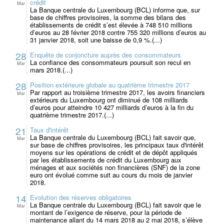
crédit
Mar
La Banque centrale du Luxembourg (BCL) informe que, sur
base de chiffres provisoires, la somme des bilans des
établissements de crédit s’est élevée à 748 510 millions
d’euros au 28 février 2018 contre 755 320 millions d’euros au
31 janvier 2018, soit une baisse de 0,9 %.(...)
28
Enquête de conjoncture auprès des consommateurs
La confiance des consommateurs poursuit son recul en
Mar
mars 2018.(...)
28
Position extérieure globale au quatrième trimestre 2017
Par rapport au troisième trimestre 2017, les avoirs financiers
Mar
extérieurs du Luxembourg ont diminué de 108 milliards
d’euros pour atteindre 10 427 milliards d’euros à la fin du
quatrième trimestre 2017.(...)
21
Taux d'intérêt
La Banque centrale du Luxembourg (BCL) fait savoir que,
Mar
sur base de chiffres provisoires, les principaux taux d'intérêt
moyens sur les opérations de crédit et de dépôt appliqués
par les établissements de crédit du Luxembourg aux
ménages et aux sociétés non financières (SNF) de la zone
euro ont évolué comme suit au cours du mois de janvier
2018.
14
Evolution des réserves obligatoires
La Banque centrale du Luxembourg (BCL) fait savoir que le
Mar
montant de l’exigence de réserve, pour la période de
maintenance allant du 14 mars 2018 au 2 mai 2018, s’élève