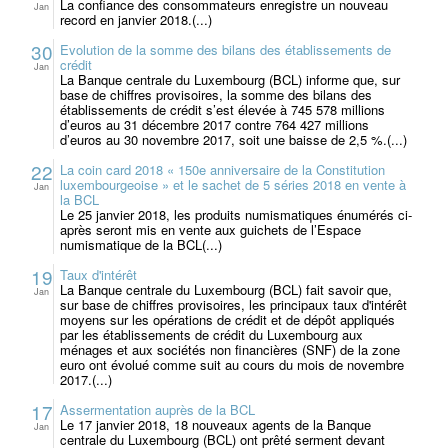
La confiance des consommateurs enregistre un nouveau
Jan
record en janvier 2018.(...)
30
Evolution de la somme des bilans des établissements de
crédit
Jan
La Banque centrale du Luxembourg (BCL) informe que, sur
base de chiffres provisoires, la somme des bilans des
établissements de crédit s’est élevée à 745 578 millions
d’euros au 31 décembre 2017 contre 764 427 millions
d’euros au 30 novembre 2017, soit une baisse de 2,5 %.(...)
22
La coin card 2018 « 150e anniversaire de la Constitution
luxembourgeoise » et le sachet de 5 séries 2018 en vente à
Jan
la BCL
Le 25 janvier 2018, les produits numismatiques énumérés ci-
après seront mis en vente aux guichets de l’Espace
numismatique de la BCL(...)
19
Taux d'intérêt
La Banque centrale du Luxembourg (BCL) fait savoir que,
Jan
sur base de chiffres provisoires, les principaux taux d'intérêt
moyens sur les opérations de crédit et de dépôt appliqués
par les établissements de crédit du Luxembourg aux
ménages et aux sociétés non financières (SNF) de la zone
euro ont évolué comme suit au cours du mois de novembre
2017.(...)
17
Assermentation auprès de la BCL
Le 17 janvier 2018, 18 nouveaux agents de la Banque
Jan
centrale du Luxembourg (BCL) ont prêté serment devant