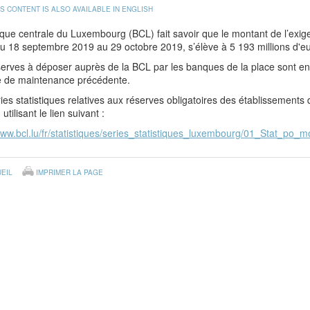
IS CONTENT IS ALSO AVAILABLE IN ENGLISH
que centrale du Luxembourg (BCL) fait savoir que le montant de l’exig
du 18 septembre 2019 au 29 octobre 2019, s’élève à 5 193 millions d'e
erves à déposer auprès de la BCL par les banques de la place sont en 
e de maintenance précédente.
ies statistiques relatives aux réserves obligatoires des établissements d
utilisant le lien suivant :
www.bcl.lu/fr/statistiques/series_statistiques_luxembourg/01_Stat_po_m
EIL
IMPRIMER LA PAGE