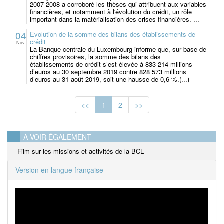
2007-2008 a corroboré les thèses qui attribuent aux variables
financières, et notamment à l'évolution du crédit, un rôle
important dans la matérialisation des crises financières. ...
04
Evolution de la somme des bilans des établissements de
crédit
Nov
La Banque centrale du Luxembourg informe que, sur base de
chiffres provisoires, la somme des bilans des
établissements de crédit s’est élevée à 833 214 millions
d’euros au 30 septembre 2019 contre 828 573 millions
d’euros au 31 août 2019, soit une hausse de 0,6 %.(...)
<<
1
2
>>
A VOIR ÉGALEMENT
Film sur les missions et activités de la BCL
Version en langue française