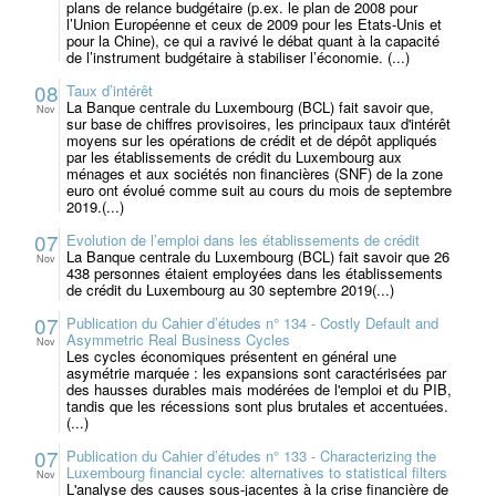
plans de relance budgétaire (p.ex. le plan de 2008 pour
l’Union Européenne et ceux de 2009 pour les Etats-Unis et
pour la Chine), ce qui a ravivé le débat quant à la capacité
de l’instrument budgétaire à stabiliser l’économie. (...)
08
Taux d’intérêt
La Banque centrale du Luxembourg (BCL) fait savoir que,
Nov
sur base de chiffres provisoires, les principaux taux d'intérêt
moyens sur les opérations de crédit et de dépôt appliqués
par les établissements de crédit du Luxembourg aux
ménages et aux sociétés non financières (SNF) de la zone
euro ont évolué comme suit au cours du mois de septembre
2019.(...)
07
Evolution de l’emploi dans les établissements de crédit
La Banque centrale du Luxembourg (BCL) fait savoir que 26
Nov
438 personnes étaient employées dans les établissements
de crédit du Luxembourg au 30 septembre 2019(...)
07
Publication du Cahier d’études n° 134 - Costly Default and
Asymmetric Real Business Cycles
Nov
Les cycles économiques présentent en général une
asymétrie marquée : les expansions sont caractérisées par
des hausses durables mais modérées de l'emploi et du PIB,
tandis que les récessions sont plus brutales et accentuées.
(...)
07
Publication du Cahier d’études n° 133 - Characterizing the
Luxembourg financial cycle: alternatives to statistical filters
Nov
L'analyse des causes sous-jacentes à la crise financière de