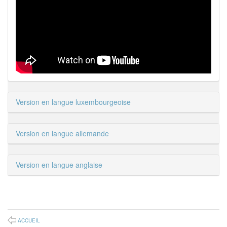
Version en langue luxembourgeoise
Version en langue allemande
Version en langue anglaise
ACCUEIL