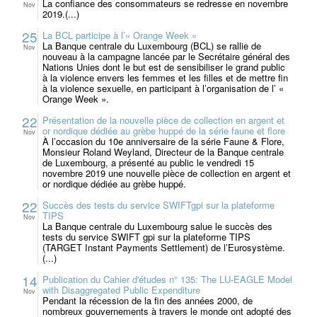
La confiance des consommateurs se redresse en novembre
Nov
2019.(...)
25
La BCL participe à l’« Orange Week »
La Banque centrale du Luxembourg (BCL) se rallie de
Nov
nouveau à la campagne lancée par le Secrétaire général des
Nations Unies dont le but est de sensibiliser le grand public
à la violence envers les femmes et les filles et de mettre fin
à la violence sexuelle, en participant à l’organisation de l’ «
Orange Week ».
22
Présentation de la nouvelle pièce de collection en argent et
or nordique dédiée au grèbe huppé de la série faune et flore
Nov
À l’occasion du 10e anniversaire de la série Faune & Flore,
Monsieur Roland Weyland, Directeur de la Banque centrale
de Luxembourg, a présenté au public le vendredi 15
novembre 2019 une nouvelle pièce de collection en argent et
or nordique dédiée au grèbe huppé.
22
Succès des tests du service SWIFTgpi sur la plateforme
TIPS
Nov
La Banque centrale du Luxembourg salue le succès des
tests du service SWIFT gpi sur la plateforme TIPS
(TARGET Instant Payments Settlement) de l’Eurosystème.
(...)
14
Publication du Cahier d'études n° 135: The LU-EAGLE Model
with Disaggregated Public Expenditure
Nov
Pendant la récession de la fin des années 2000, de
nombreux gouvernements à travers le monde ont adopté des