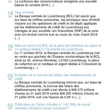
La confiance des consommateurs enregistre une nouvelle
Oct
baisse en octobre 2019.(...)
18
Taux d’intérêt
La Banque centrale du Luxembourg (BCL) fait savoir que,
Oct
sur base de chiffres provisoires, les principaux taux d'intérêt
moyens sur les opérations de crédit et de dépôt appliqués
par les établissements de crédit du Luxembourg aux
ménages et aux sociétés non financières (SNF) de la zone
euro ont évolué comme suit au cours du mois d’août 2019.
(...)
16
Mise en vente à la BCL de la pièce de collection en argent et
or nordique dédiée à l’Université du Luxembourg
Oct
Le 17 octobre 2019, la Banque centrale du Luxembourg met
en vente aux guichets de l’Espace numismatique de la BCL,
situé au 43, avenue Monterey, L-2163 Luxembourg, la pièce
de collection en or nordique et argent dédiée à l’Université du
Luxembourg.(...)
02
Evolution de la somme des bilans des établissements de
crédit
Oct
La Banque centrale du Luxembourg informe que, sur base de
chiffres provisoires, la somme des bilans des
établissements de crédit s’est élevée à 828 573 millions
d’euros au 31 août 2019 contre 828 200 millions d’euros au
31 juillet 2019, soit une hausse de 0,05 %.(...)
02
Publication du Cahier d’études n° 132: Why do social
networks introduce virtual currencies?
Oct