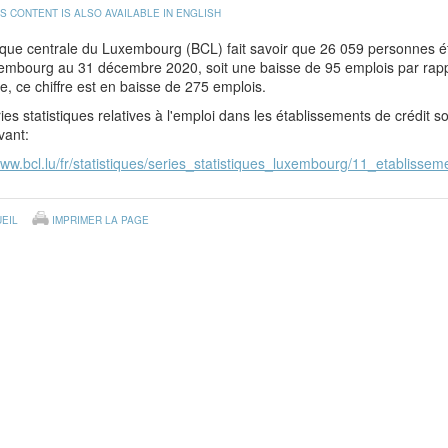
IS CONTENT IS ALSO AVAILABLE IN ENGLISH
que centrale du Luxembourg (BCL) fait savoir que 26 059 personnes ét
embourg au 31 décembre 2020, soit une baisse de 95 emplois par rapp
e, ce chiffre est en baisse de 275 emplois.
ies statistiques relatives à l'emploi dans les établissements de crédit so
ivant:
www.bcl.lu/fr/statistiques/series_statistiques_luxembourg/11_etablissem
EIL
IMPRIMER LA PAGE