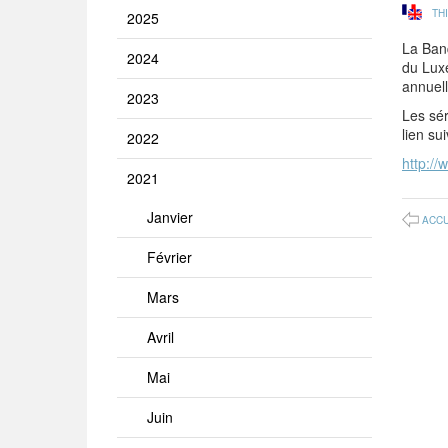
TH
2025
La Ban
2024
du Lux
annuell
2023
Les sér
lien su
2022
http://
2021
Janvier
ACCU
Février
Mars
Avril
Mai
Juin