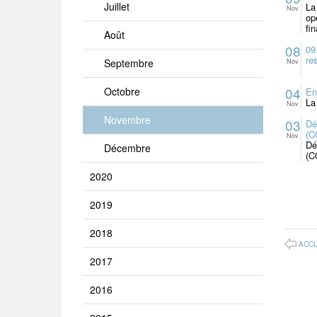
Juillet
La
Nov
op
fi
Août
08
09
re
Septembre
Nov
04
Octobre
En
La
Nov
Novembre
03
Dé
(C
Nov
Dé
Décembre
(C
2020
2019
2018
ACCU
2017
2016