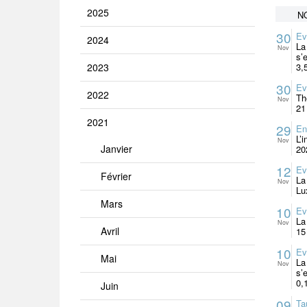
2025
N
30
Ev
2024
La
Nov
s’
2023
3,
30
Ev
2022
Th
Nov
21
2021
29
En
L’
Nov
Janvier
202
12
Ev
Février
La
Nov
Lu
Mars
10
Ev
La
Nov
Avril
15
10
Ev
Mai
La
Nov
s’
0,
Juin
09
Ta