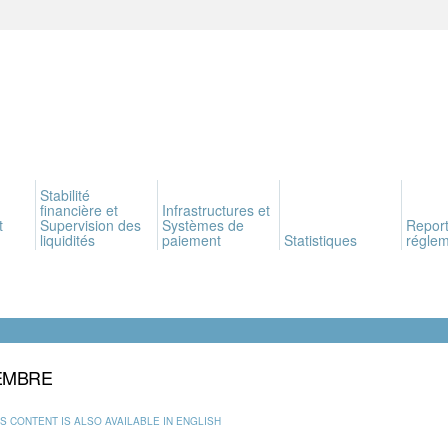
Stabilité
financière et
Infrastructures et
t
Supervision des
Systèmes de
Report
liquidités
paiement
Statistiques
réglem
EMBRE
IS CONTENT IS ALSO AVAILABLE IN ENGLISH