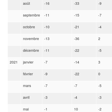
août
-16
-33
-9
septembre
-11
-15
-7
octobre
-10
-21
-4
novembre
-13
-36
2
décembre
-11
-22
-5
2021
janvier
-7
-14
3
février
-9
-22
0
mars
-7
-7
-5
avril
-3
-4
-3
mai
-1
10
-2