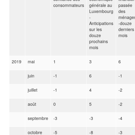
consommateurs
générale au
passée
Luxembourg
des
-
ménage
Anticipations
-douze
sur les
derniers
douze
mois
prochains
mois
2019
mai
1
3
6
juin
-1
6
-1
juillet
-1
4
-2
août
0
5
-2
septembre
-3
-3
-4
octobre
-5
-8
-3