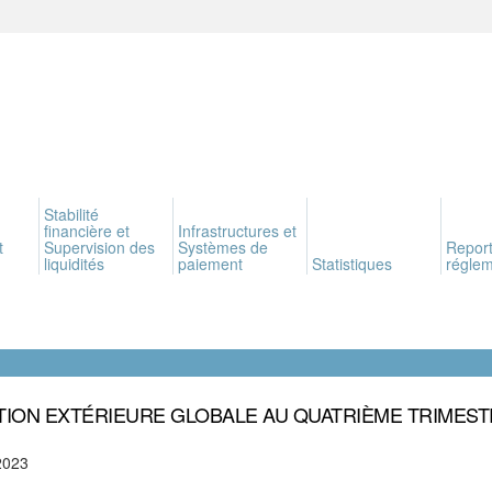
Stabilité
financière et
Infrastructures et
t
Supervision des
Systèmes de
Report
liquidités
paiement
Statistiques
réglem
TION EXTÉRIEURE GLOBALE AU QUATRIÈME TRIMEST
2023