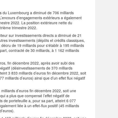
eurs du Luxembourg a diminué de 706 milliards
2. L’encours d’engagements extérieurs a également
estre 2022. La position extérieure nette du
atrième trimestre 2022.
diteur sur investissements directs a diminué de 21
utres investissements (dépôts et crédits classiques,
décru de 19 milliards pour s'établir à 195 milliards
part, contracté de 30 milliards, à 1 162 milliards
euros, fin décembre 2022, après avoir subi des
négatif (désinvestissements de 370 milliards
teint 3 833 milliards d’euros fin décembre 2022, soit
 milliards d’euros) ainsi que d’un effet flux négatif
5 milliards d’euros fin décembre 2022, soit une
) qui a plus que compensé l’effet négatif de
 de portefeuille a, pour sa part, atteint 6 077
alement liée à un effet-flux positif (45 milliards
 d’euros).