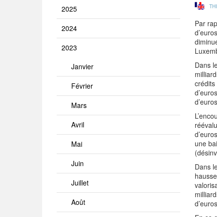
TH
2025
Par rap
2024
d’euros
diminué
2023
Luxembo
Dans le
Janvier
milliar
crédits
Février
d’euros
d’euro
Mars
L’encou
Avril
réévalu
d’euros
une bai
Mai
(désinv
Juin
Dans le
hausse 
Juillet
valoris
milliar
Août
d’euros