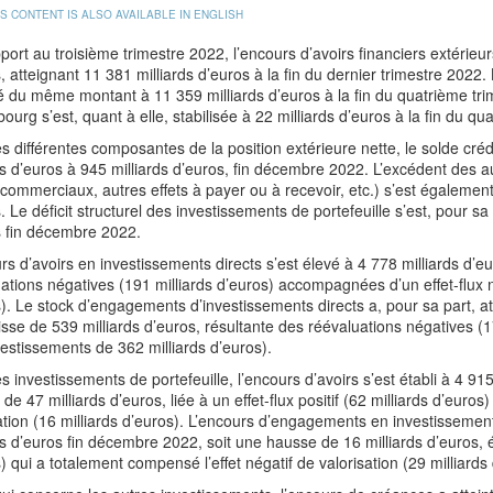
IS CONTENT IS ALSO AVAILABLE IN ENGLISH
port au troisième trimestre 2022, l’encours d’avoirs financiers extéri
, atteignant 11 381 milliards d’euros à la fin du dernier trimestre 202
 du même montant à 11 359 milliards d’euros à la fin du quatrième trim
urg s’est, quant à elle, stabilisée à 22 milliards d’euros à la fin du qu
s différentes composantes de la position extérieure nette, le solde cré
ds d’euros à 945 milliards d’euros, fin décembre 2022. L’excédent des a
 commerciaux, autres effets à payer ou à recevoir, etc.) s’est également 
. Le déficit structurel des investissements de portefeuille s’est, pour sa 
s fin décembre 2022.
rs d’avoirs en investissements directs s’est élevé à 4 778 milliards d’
ations négatives (191 milliards d’euros) accompagnées d’un effet-flux 
). Le stock d’engagements d’investissements directs a, pour sa part, at
sse de 539 milliards d’euros, résultante des réévaluations négatives (177
estissements de 362 milliards d’euros).
s investissements de portefeuille, l’encours d’avoirs s’est établi à 4 91
de 47 milliards d’euros, liée à un effet-flux positif (62 milliards d’euros
ation (16 milliards d’euros). L’encours d’engagements en investissements
ds d’euros fin décembre 2022, soit une hausse de 16 milliards d’euros, ég
) qui a totalement compensé l’effet négatif de valorisation (29 milliards