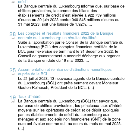
crédit
Jul
La Banque centrale du Luxembourg informe que, sur base de
chiffres provisoires, la somme des bilans des
établissements de crédit s’est élevée à 922 739 millions
d’euros au 30 juin 2023 contre 940 845 millions d’euros au
31 mai 2023, soit une baisse de 1,92%. ...
28
Les comptes et résultats financiers 2022 de la Banque
centrale du Luxembourg: un résultat équilibré
Jul
Suite à l’approbation par le Conseil de la Banque centrale du
Luxembourg (BCL) des comptes financiers certifiés de la
BCL pour l’exercice se terminant le 31 décembre 2022, le
Conseil de gouvernement a accordé décharge aux organes
de la Banque en date du 19 mai 2023. ...
25
Assermentation et remise de distinctions honorifiques
auprès de la BCL
Jul
Le 21 juillet 2023, 13 nouveaux agents de la Banque centrale
du Luxembourg (BCL) ont prêté serment devant Monsieur
Gaston Reinesch, Président de la BCL. (...)
19
Taux d’intérêt
La Banque centrale du Luxembourg (BCL) fait savoir que,
Jul
sur base de chiffres provisoires, les principaux taux d'intérêt
moyens sur les opérations de crédit et de dépôt appliqués
par les établissements de crédit du Luxembourg aux
ménages et aux sociétés non financières (SNF) de la zone
euro ont évolué comme suit au cours du mois de mai 2023.
(...)