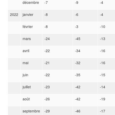
décembre
-7
-9
-4
2022
janvier
-8
-6
-4
février
-8
-3
-10
mars
-24
-45
-13
avril
-22
-34
-16
mai
-21
-32
-16
juin
-22
-35
-15
juillet
-23
-42
-14
août
-26
-42
-19
septembre
-29
-46
-17