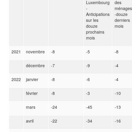
Luxembourg
des
-
ménages
Anticipations
-douze
sur les
derniers
douze
mois
prochains
mois
2021
novembre
-8
-5
-8
décembre
-7
-9
-4
2022
janvier
-8
-6
-4
février
-8
-3
-10
mars
-24
-45
-13
avril
-22
-34
-16