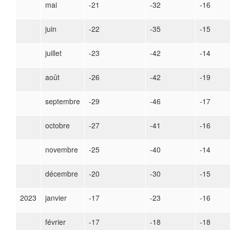
mai
-21
-32
-16
juin
-22
-35
-15
juillet
-23
-42
-14
août
-26
-42
-19
septembre
-29
-46
-17
octobre
-27
-41
-16
novembre
-25
-40
-14
décembre
-20
-30
-15
2023
janvier
-17
-23
-16
février
-17
-18
-18