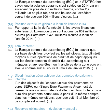
La Banque centrale du Luxembourg (BCL) et le STATEC font
savoir que la balance courante s’est soldée en 2014 par un
excédent de près de 2,5 milliards d’euros, contre 2,2
milliards un an plus tôt, soit une hausse de l’excédent
courant de quelque 300 millions d’euros. (...)
26
Position extérieure globale à la fin de l'année 2014
Par rapport à la fin de l’année 2013, les avoirs financiers
Mar
extérieurs du Luxembourg se sont accrus de 809 milliards
d’euros pour atteindre 7 429 milliards d’euros à la fin de
l’année 2014. (...)
23
Taux d'intérêt
La Banque centrale du Luxembourg (BCL) fait savoir que,
Mar
sur base de chiffres provisoires, les principaux taux d'intérêt
moyens sur les opérations de crédit et de dépôt appliqués
par les établissements de crédit du Luxembourg aux
ménages et aux sociétés non financières de la zone euro ont
évolué comme suit au cours du mois de janvier 2015. (...)
17
Discrimination géographique des comptes de paiement
interdite
Mar
L’un des objectifs de l’espace unique des paiements en
euros SEPA, ou «Single Euro Payments Area», est de
permettre aux consommateurs d’effectuer dans toute la zone
euro des paiements scripturaux à partir d’un même compte,
dans les mêmes conditions, quel que soit l’Etat Membre où
ce compte est ouvert. (...)
16
Réserves obligatoires – évolution mensuelle