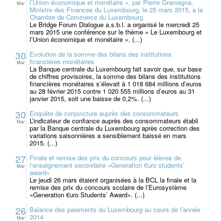
l’Union économique et monétaire », par Pierre Gramegna,
Mar
Ministre des Finances du Luxembourg, le 25 mars 2015, à la
Chambre de Commerce du Luxembourg
Le Bridge Forum Dialogue a.s.b.l. a organisé le mercredi 25
mars 2015 une conférence sur le thème « Le Luxembourg et
l’Union économique et monétaire ». (...)
30
Evolution de la somme des bilans des institutions
financières monétaires
Mar
La Banque centrale du Luxembourg fait savoir que, sur base
de chiffres provisoires, la somme des bilans des institutions
financières monétaires s’élevait à 1 018 684 millions d’euros
au 28 février 2015 contre 1 020 555 millions d’euros au 31
janvier 2015, soit une baisse de 0,2%. (...)
30
Enquête de conjoncture auprès des consommateurs
L’indicateur de confiance auprès des consommateurs établi
Mar
par la Banque centrale du Luxembourg après correction des
variations saisonnières a sensiblement baissé en mars
2015. (...)
27
Finale et remise des prix du concours pour élèves de
l’enseignement secondaire «Generation €uro students’
Mar
award»
Le jeudi 26 mars étaient organisées à la BCL la finale et la
remise des prix du concours scolaire de l’Eurosystème
«Generation €uro Students’ Award». (...)
26
Balance des paiements du Luxembourg au cours de l’année
2014
Mar