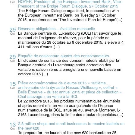
HOYER, President of the European Investment Bank, Vice-
Oct
President of the Bridge Forum Dialogue, 27 October 2015
The Bridge Forum Dialogue organised, in cooperation with
the European Investment Bank, on Tuesday 27 October
2015, a conference on “The Investment Plan for Europe”(...)
29
Réserves obligatoires – évolution mensuelle
La Banque centrale du Luxembourg (BCL) fait savoir que le
Oct
montant de l’exigence de réserve, pour la période de
maintenance du 28 octobre au 8 décembre 2015, s’élève à 4
411 millions d'euros.(...)
29
Enquête de conjoncture auprès des consommateurs
L’indicateur de confiance des consommateurs établi par la
Oct
Banque centrale du Luxembourg après correction des
variations saisonnières a enregistré une nouvelle baisse en
octobre 2015.(...)
15
Pièce commémorative de 2 euros 2015 « 125ième
anniversaire de la dynastie Nassau-Weilbourg », coffret «
Oct
Belle Épreuve » du set annuel 2015 et pièce de collection «
Chat sauvage » en vente à la BCL
Le 22 octobre 2015, les produits numismatiques énumérés
ci-après seront mis en vente aux guichets de l’Espace
numismatique de la BCL, situé au 43, avenue Monterey, L-
2163 Luxembourg, dans la limite des stocks disponibles.(...)
13
2.8 million shops and small businesses to receive leaflets on
the new €20
Oct
To prepare for the launch of the new €20 banknote on 25