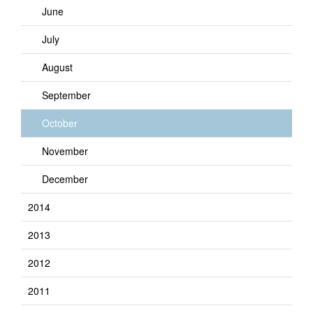
June
July
August
September
October
November
December
2014
2013
2012
2011