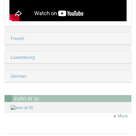
French
Luxembourg
German
EURO AT 20
More