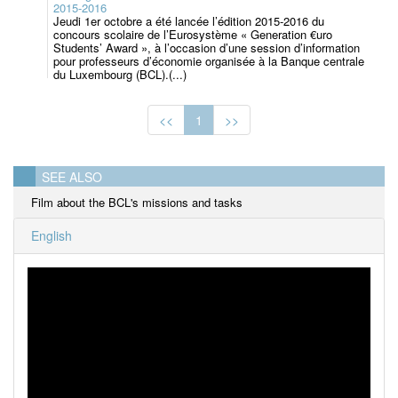
2015-2016
Jeudi 1er octobre a été lancée l’édition 2015-2016 du
concours scolaire de l’Eurosystème « Generation €uro
Students’ Award », à l’occasion d’une session d’information
pour professeurs d’économie organisée à la Banque centrale
du Luxembourg (BCL).(...)
<<
1
>>
SEE ALSO
Film about the BCL's missions and tasks
English