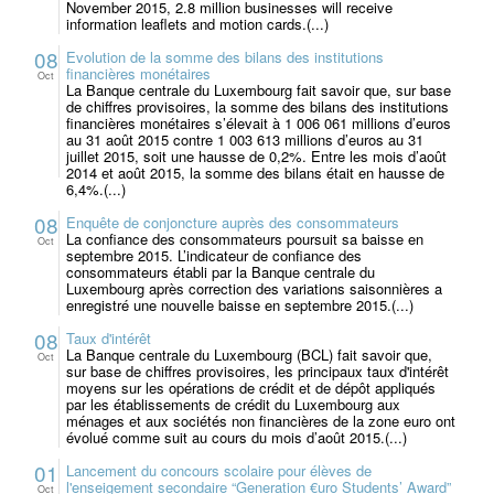
November 2015, 2.8 million businesses will receive
information leaflets and motion cards.(...)
08
Evolution de la somme des bilans des institutions
financières monétaires
Oct
La Banque centrale du Luxembourg fait savoir que, sur base
de chiffres provisoires, la somme des bilans des institutions
financières monétaires s’élevait à 1 006 061 millions d’euros
au 31 août 2015 contre 1 003 613 millions d’euros au 31
juillet 2015, soit une hausse de 0,2%. Entre les mois d’août
2014 et août 2015, la somme des bilans était en hausse de
6,4%.(...)
08
Enquête de conjoncture auprès des consommateurs
La confiance des consommateurs poursuit sa baisse en
Oct
septembre 2015. L’indicateur de confiance des
consommateurs établi par la Banque centrale du
Luxembourg après correction des variations saisonnières a
enregistré une nouvelle baisse en septembre 2015.(...)
08
Taux d'intérêt
La Banque centrale du Luxembourg (BCL) fait savoir que,
Oct
sur base de chiffres provisoires, les principaux taux d'intérêt
moyens sur les opérations de crédit et de dépôt appliqués
par les établissements de crédit du Luxembourg aux
ménages et aux sociétés non financières de la zone euro ont
évolué comme suit au cours du mois d’août 2015.(...)
01
Lancement du concours scolaire pour élèves de
l'enseigement secondaire “Generation €uro Students’ Award”
Oct