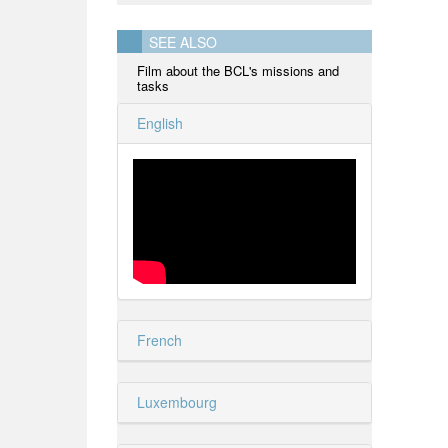
SEE ALSO
Film about the BCL's missions and
tasks
English
French
Luxembourg