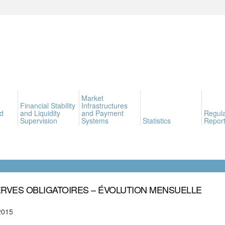
Market
Financial Stability
Infrastructures
d
and Liquidity
and Payment
Regula
Supervision
Systems
Statistics
Report
RVES OBLIGATOIRES – ÉVOLUTION MENSUELLE
2015