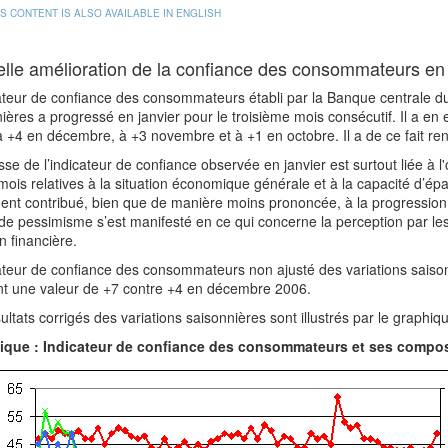
IS CONTENT IS ALSO AVAILABLE IN ENGLISH
lle amélioration de la confiance des consommateurs en 
ateur de confiance des consommateurs établi par la Banque centrale d
ières a progressé en janvier pour le troisième mois consécutif. Il a en ef
 à +4 en décembre, à +3 novembre et à +1 en octobre. Il a de ce fait 
se de l’indicateur de confiance observée en janvier est surtout liée à l'
ois relatives à la situation économique générale et à la capacité d’ép
nt contribué, bien que de manière moins prononcée, à la progression d
de pessimisme s’est manifesté en ce qui concerne la perception par le
on financière.
ateur de confiance des consommateurs non ajusté des variations saison
ant une valeur de +7 contre +4 en décembre 2006.
ultats corrigés des variations saisonnières sont illustrés par le graphique
ique : Indicateur de confiance des consommateurs et ses compo