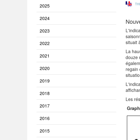
TH
2025
2024
Nouve
L'indic
2023
saisonn
situait
2022
La haus
2021
douze m
égaleme
2020
regain 
situati
2019
L'indic
affich
2018
Les rés
2017
Graph
2016
2015