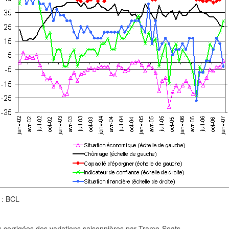
 : BCL
s corrigées des variations saisonnières par Tramo-Seats.