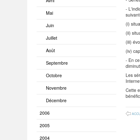
Avril
- L'in
Mai
suivant
(i) sit
Juin
(ii) si
Juillet
(iii) é
Août
(iv) ca
- En ce
Septembre
diminut
Les sér
Octobre
Intern
Novembre
Cette 
bénéfi
Décembre
2006
ACCU
2005
2004