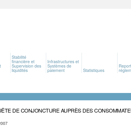
Stabilité
financière et
Infrastructures et
t
Supervision des
Systèmes de
Report
liquidités
paiement
Statistiques
réglem
ÊTE DE CONJONCTURE AUPRÈS DES CONSOMMAT
2007