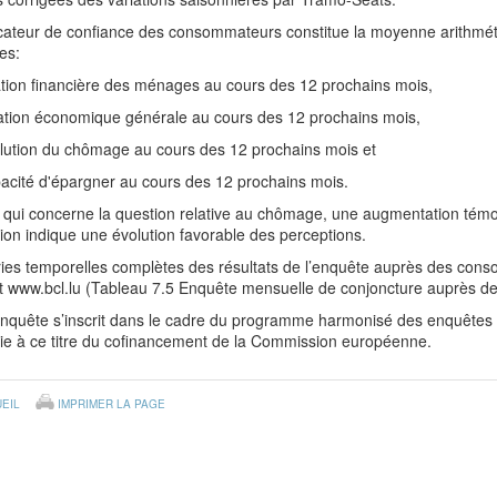
dicateur de confiance des consommateurs constitue la moyenne arithmé
es:
uation financière des ménages au cours des 12 prochains mois,
tuation économique générale au cours des 12 prochains mois,
volution du chômage au cours des 12 prochains mois et
pacité d'épargner au cours des 12 prochains mois.
 qui concerne la question relative au chômage, une augmentation témo
ion indique une évolution favorable des perceptions.
ies temporelles complètes des résultats de l’enquête auprès des cons
et www.bcl.lu (Tableau 7.5 Enquête mensuelle de conjoncture auprès 
enquête s’inscrit dans le cadre du programme harmonisé des enquêtes 
cie à ce titre du cofinancement de la Commission européenne.
EIL
IMPRIMER LA PAGE