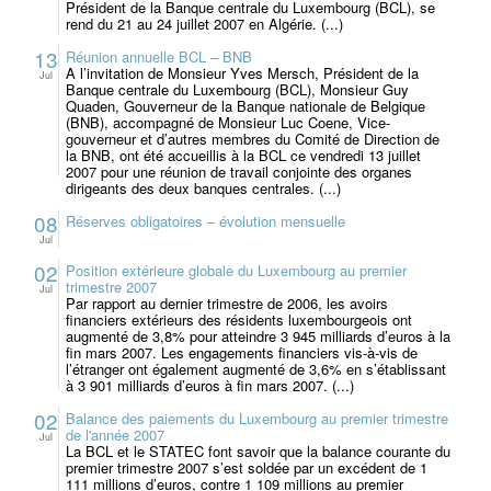
Président de la Banque centrale du Luxembourg (BCL), se
rend du 21 au 24 juillet 2007 en Algérie. (...)
13
Réunion annuelle BCL – BNB
A l’invitation de Monsieur Yves Mersch, Président de la
Jul
Banque centrale du Luxembourg (BCL), Monsieur Guy
Quaden, Gouverneur de la Banque nationale de Belgique
(BNB), accompagné de Monsieur Luc Coene, Vice-
gouverneur et d’autres membres du Comité de Direction de
la BNB, ont été accueillis à la BCL ce vendredi 13 juillet
2007 pour une réunion de travail conjointe des organes
dirigeants des deux banques centrales. (...)
08
Réserves obligatoires – évolution mensuelle
Jul
02
Position extérieure globale du Luxembourg au premier
trimestre 2007
Jul
Par rapport au dernier trimestre de 2006, les avoirs
financiers extérieurs des résidents luxembourgeois ont
augmenté de 3,8% pour atteindre 3 945 milliards d’euros à la
fin mars 2007. Les engagements financiers vis-à-vis de
l’étranger ont également augmenté de 3,6% en s’établissant
à 3 901 milliards d’euros à fin mars 2007. (...)
02
Balance des paiements du Luxembourg au premier trimestre
de l'année 2007
Jul
La BCL et le STATEC font savoir que la balance courante du
premier trimestre 2007 s’est soldée par un excédent de 1
111 millions d’euros, contre 1 109 millions au premier